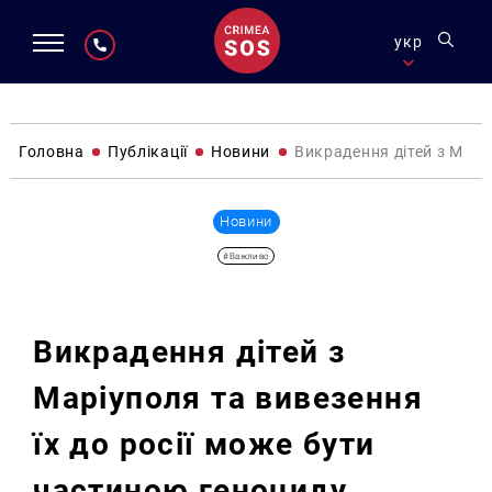
укр
Головна
Публікації
Новини
Викрадення дітей з Марі
Новини
#Важливо
Викрадення дітей з
Маріуполя та вивезення
їх до росії може бути
частиною геноциду