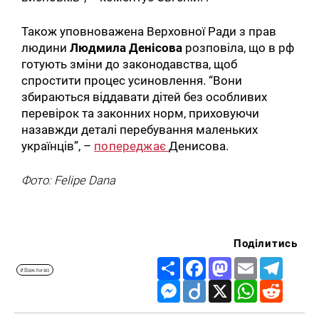
Також уповноважена Верховної Ради з прав
людини
Людмила Денісова
розповіла, що в рф
готують зміни до законодавства, щоб
спростити процес усиновлення. “Вони
збираються віддавати дітей без особливих
перевірок та законних норм, приховуючи
назавжди деталі перебування маленьких
українців”, –
попереджає
Денисова.
Фото: Felipe Dana
Поділитись
Share
Facebook
Mastodon
Email
Telegr
#Важливо
Messenger
Diigo
X
WhatsApp
Reddit