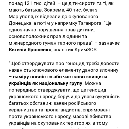
понад 121 тис. дітей – це діти-сироти та ті, які
мають батьків. Зокрема, 40 тис. були з
Маріуполя, їх відвезли до окупованого
Донецька, а потім у напрямку Таганрога. “Це
однозначно порушення прав дитини,
основоположних прав людини та
міжнародного гуманітарного права”, – зазначає
Євгеній Ярошенко
, аналітик КримSOS.
“Щоб стверджувати про геноцид, треба довести
наявність ключового елементу даного злочину
–
наміру повністю або частково знищити
українців як національну групу
. Можна
попередньо стверджувати, що це геноцид
українського народу, беручи до уваги сукупність
багатьох обставин: заяви російського
керівництва та пропагандистів, спрямовані
проти українського народу, масові вбивства
українців на окупованих територіях, в тому