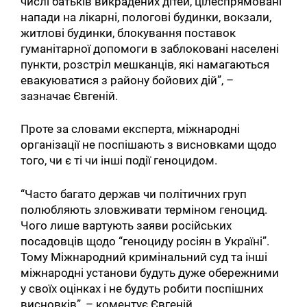
числі батьків викрадених дітей, цілеспрямовані
напади на лікарні, пологові будинки, вокзали,
житлові будинки, блокування поставок
гуманітарної допомоги в заблоковані населені
пункти, розстріл мешканців, які намагаються
евакуюватися з району бойових дій”, –
зазначає Євгеній.
Проте за словами експерта, міжнародні
організації не поспішають з висновками щодо
того, чи є ті чи інші події геноцидом.
“Часто багато держав чи політичних груп
полюбляють зловживати терміном геноцид.
Чого лише вартують заяви російських
посадовців щодо “геноциду росіян в Україні”.
Тому Міжнародний кримінальний суд та інші
міжнародні установи будуть дуже обережними
у своїх оцінках і не будуть робити поспішних
висновків”, – коментує Євгеній. .