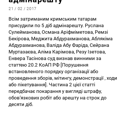
21 / 02 / 2017
Всім затриманим кримським татарам
присудили по 5 діб адмінарешту. Руслана
Сулейманова, Османа Аріфміметова, Ремзі
Бекірова, Меджита Абдурахманова, Аблякіма
Абдурахманова, Валіда Абу Фаріда, Сейрана
Муртазаєва, Аліма Карімова, Резу Ізетова,
Енвера Тасінова суд визнав винними за
статтею 20.2 КоАП РФ [Порушення
встановленого порядку організації або
проведення зборів, мітингу, демонстрації , ходи
або пікетування]. Частина 2 цієї статті
передбачає покарання у вигляді штрафу,
обов’язкових робіт або арешту на строк до
десяти діб.