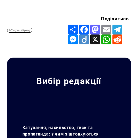
Поділитись
Share
Facebook
Mastodon
Email
Telegr
#Обшуки в Криму
Messenger
Diigo
X
WhatsApp
Reddit
Вибір редакції
Катування, насильство, тиск та
пропаганда: з чим зіштовхуються