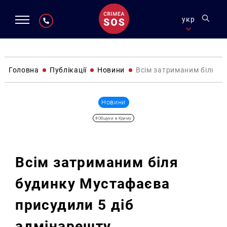
укр
Головна
Публікації
Новини
Всім затриманим біля б
Новини
#Обшуки в Криму
Всім затриманим біля
будинку Мустафаєва
присудили 5 діб
адмінарешту