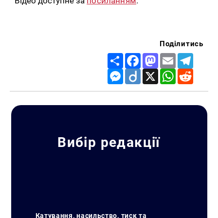
Відео доступне за
посиланням
.
Поділитись
Share
Facebook
Mastodon
Email
Telegr
Messenger
Diigo
X
WhatsApp
Reddit
Вибір редакції
Катування, насильство, тиск та