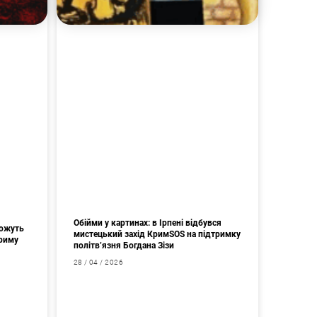
Обійми у картинах: в Ірпені відбувся
можуть
мистецький захід КримSOS на підтримку
Криму
політв’язня Богдана Зізи
28 / 04 / 2026