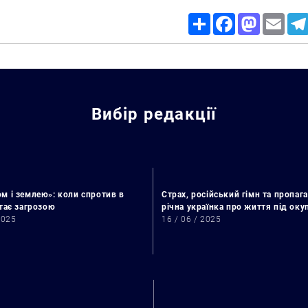
Share
Facebook
Mastodon
Email
Вибір редакції
м і землею»: коли спротив в
Страх, російський гімн та пропага
стає загрозою
річна українка про життя під ок
2025
16 / 06 / 2025