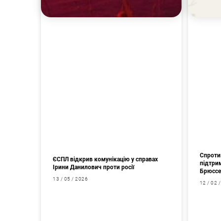
Спроти
ЄСПЛ відкрив комунікацію у справах
підтрим
Ірини Данилович проти росії
Брюссе
13 / 05 / 2026
12 / 02 