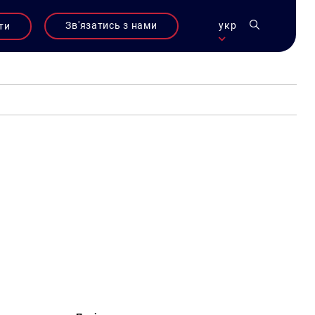
Зв'язатись з нами
укр
ти