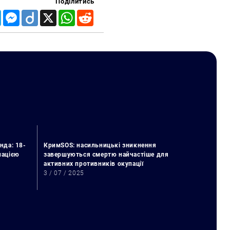
Поділитись
Telegram
Messenger
Diigo
X
WhatsApp
Reddit
нда: 18-
КримSOS: насильницькі зникнення
упацією
завершуються смертю найчастіше для
активних противників окупації
3 / 07 / 2025