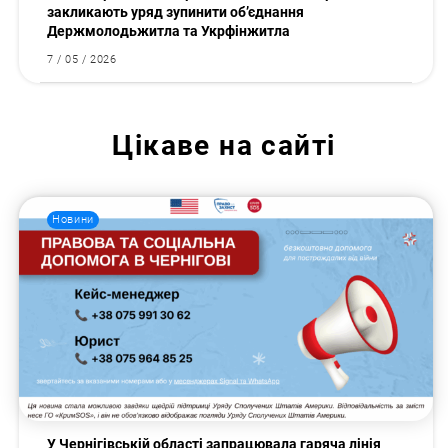
закликають уряд зупинити об’єднання
Держмолодьжитла та Укрфінжитла
7 / 05 / 2026
Цікаве на сайті
Новини
У Чернігівській області запрацювала гаряча лінія