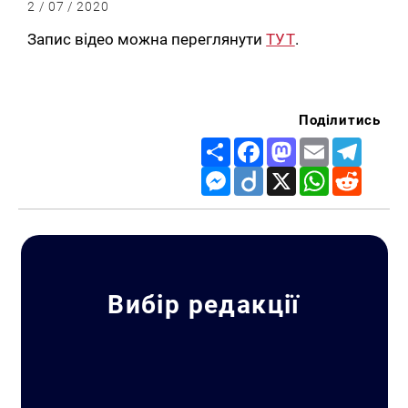
2 / 07 / 2020
Запис відео можна переглянути
ТУТ
.
Поділитись
Share
Facebook
Mastodon
Email
Telegr
Messenger
Diigo
X
WhatsApp
Reddit
Вибір редакції