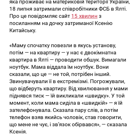
яка проживає на материковій території України,
18 липня затримали співробітники ФСБ в Ялті.
Про це повідомляє сайт
15 хвилин
з
посиланням на дочку затриманої Ксенію
Китайську.
«Маму спочатку повезли в якусь установу,
потім — на квартиру — у нас є двокімнатна
квартира в Ялті — проводити обшук. Вимагали
ноутбук. Мама віддала їм ноутбук. Вони
сказали, що це — не той, потрібен інший.
Звинувачували її в екстремізмі. Погрожували,
що відберуть квартиру. Від хвилювання у мами
піднявся тиск — їй викликали «швидку». У той
момент, коли мама сиділа в «швидкій» — я їй
зателефонувала. Сказала пару слів, а потім
телефон взяв якийсь чоловік, став говорити,
що мене не чує, і зв’язок обірвався», — сказала
Ксенія.