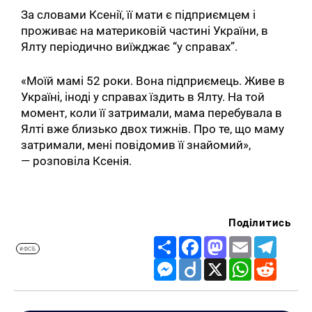
За словами Ксенії, її мати є підприємцем і
проживає на материковій частині України, в
Ялту періодично виїжджає “у справах”.
«Моїй мамі 52 роки. Вона підприємець. Живе в
Україні, іноді у справах їздить в Ялту. На той
момент, коли її затримали, мама перебувала в
Ялті вже близько двох тижнів. Про те, що маму
затримали, мені повідомив її знайомий»,
— розповіла Ксенія.
Поділитись
Share
Facebook
Mastodon
Email
Telegr
#ФСБ
Messenger
Diigo
X
WhatsApp
Reddit