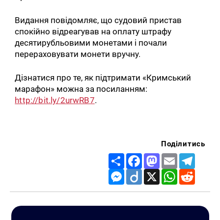
Видання повідомляє, що судовий пристав
спокійно відреагував на оплату штрафу
десятирубльовими монетами і почали
перераховувати монети вручну.
Дізнатися про те, як підтримати «Кримський
марафон» можна за посиланням:
http://bit.ly/2urwRB7
.
Поділитись
Share
Facebook
Mastodon
Email
Telegr
Messenger
Diigo
X
WhatsApp
Reddit