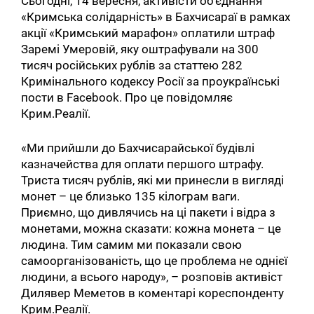
Сьогодні, 14 вересня, активісти об’єднання
«Кримська солідарність» в Бахчисараї в рамках
акції «Кримський марафон» оплатили штраф
Заремі Умеровій, яку оштрафували на 300
тисяч російських рублів за статтею 282
Кримінального кодексу Росії за проукраїнські
пости в Facebook. Про це повідомляє
Крим.Реалії.
«Ми прийшли до Бахчисарайської будівлі
казначейства для оплати першого штрафу.
Триста тисяч рублів, які ми принесли в вигляді
монет – це близько 135 кілограм ваги.
Приємно, що дивлячись на ці пакети і відра з
монетами, можна сказати: кожна монета – це
людина. Тим самим ми показали свою
самоорганізованість, що це проблема не однієї
людини, а всього народу», – розповів активіст
Дилявер Меметов в коментарі кореспонденту
Крим.Реалії.