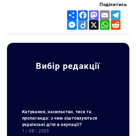
Поділитись
Share
Facebook
Mastodon
Email
Telegr
Messenger
Diigo
X
WhatsApp
Reddit
Вибір редакції
Катування, насильство, тиск та
пропаганда: з чим зіштовхуються
українські діти в окупації?
1 / 08 / 2025