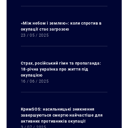
«Між небом і землею»: коли спротив в
окупації стає загрозою
23 / 05 / 2025
Страх, російський гімн та пропаганда:
18-річна українка про життя під
окупацією
16 / 06 / 2025
КримSOS: насильницькі зникнення
завершуються смертю найчастіше для
активних противників окупації
3 / 07 / 2025