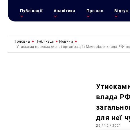
Публікації
Аналітика
Про нас
Відгук
Головна
Публікації
Новини
Утисками правозахисної організації «Меморіал» влада РФ чер
Утисками
влада РФ
загально
для неї 
29 / 12 / 2021