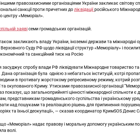
іншими правозахисними організаціями України закликає світову сп
ональні санкції проти причетних до
ліквідації
російського Міжнаро
о центру «Меморіал».
спільній заяві
семи громадських організацій.
акож закликають владу України, іноземні держави та міжнародні ор
 Верховного Суду РФ щодо ліквідації структур «Меморіалу» і посили
кономічний та санкційний тиск на Росію
я засуджує спробу влади РФ ліквідувати Міжнародне товариство т
 Дана організація була однією з небагатьох інституцій, котрі пропа
людини в противагу жорстокому репресивному режиму, котрий ро
ії та окупованого Криму. Утисками правозахисної організації “Мемор
з показує, що загальноприйняті цінності міжнародної спільноти є д
нам, представникам громадянського суспільства і українському уряд
ати над пошуками та реалізацією рішень для припинення порушен
оріях та їхньої деокупації», — сказав координатор КримSOS Денис 
 що «Меморіал» надає правову і моральну допомогу українським по
ла волі.