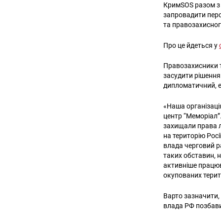
КримSOS разом з 
запровадити перс
та правозахисног
Про це йдеться у
Правозахисники т
засудити рішення
дипломатичний, е
«Наша організаці
центр “Меморіал”.
захищали права 
на територію Рос
влада черговий ра
таких обставин, 
активніше працюв
окупованих терит
Варто зазначити,
влада РФ позбави