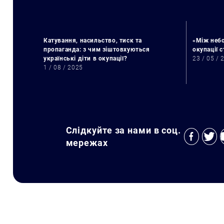
Катування, насильство, тиск та
«Між небо
пропаганда: з чим зіштовхуються
окупації 
українські діти в окупації?
23 / 05 / 
1 / 08 / 2025
Слідкуйте за нами в соц.
мережах