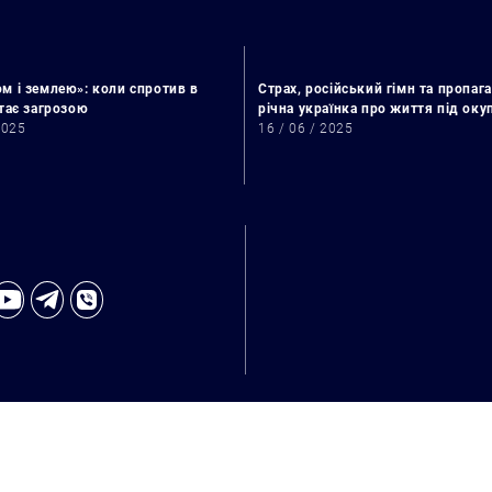
м і землею»: коли спротив в
Страх, російський гімн та пропага
стає загрозою
річна українка про життя під ок
2025
16 / 06 / 2025
Пошук за запитом: