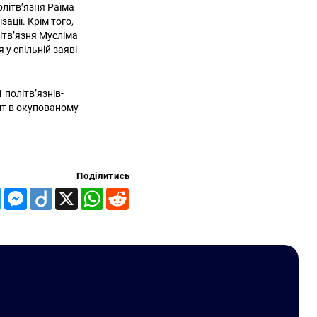
літв’язня Раїма
ації. Крім того,
літв’язня Мусліма
 у спільній заяві
політв’язнів-
нт в окупованому
Поділитись
Telegram
Messenger
Diigo
X
WhatsApp
Reddit