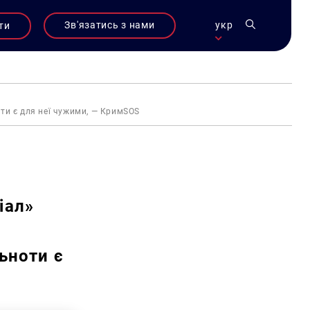
Зв'язатись з нами
укр
ти
оти є для неї чужими, — КримSOS
іал»
ьноти є