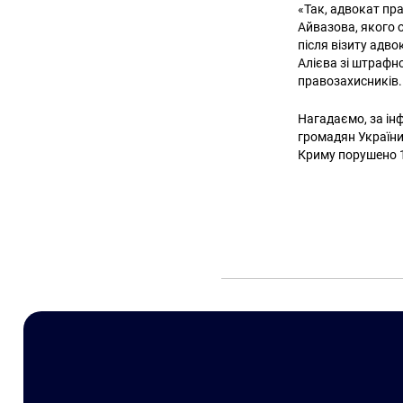
«Так, адвокат пр
Айвазова, якого о
після візиту адво
Алієва зі штрафно
правозахисників.
Нагадаємо, за ін
громадян України
Криму порушено 1