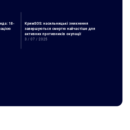
нда: 18-
КримSOS: насильницькі зникнення
упацією
завершуються смертю найчастіше для
активних противників окупації
3 / 07 / 2025