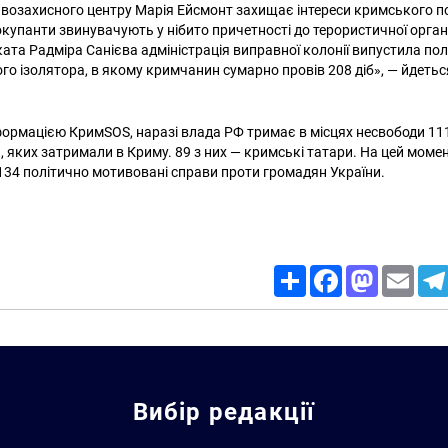
авозахисного центру Марія Ейсмонт захищає інтереси кримського по
купанти звинувачують у нібито причетності до терористичної організ
ката Радміра Санієва адміністрація виправної колонії випустила по
го ізолятора, в якому кримчанин сумарно провів 208 діб», — йдеться
формацією КримSOS, наразі влада РФ тримає в місцях несвободи 111 
, яких затримали в Криму. 89 з них — кримські татари. На цей моме
34 політично мотивовані справи проти громадян України.
Share
Facebook
Mastodon
Email
Вибір редакції