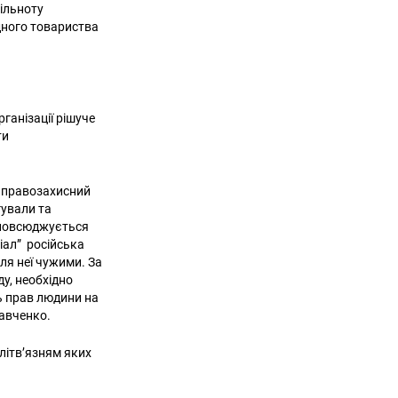
ільноту
дного товариства
ганізації рішуче
ти
а правозахисний
гували та
зповсюджується
іал” російська
ля неї чужими. За
у, необхідно
ь прав людини на
Савченко.
літв’язням яких