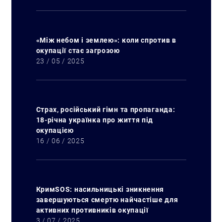
«Між небом і землею»: коли спротив в
окупації стає загрозою
23 / 05 / 2025
Страх, російський гімн та пропаганда:
18-річна українка про життя під
окупацією
16 / 06 / 2025
КримSOS: насильницькі зникнення
завершуються смертю найчастіше для
активних противників окупації
3 / 07 / 2025