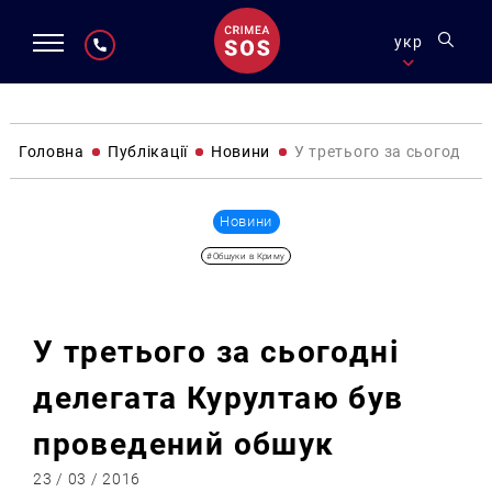
укр
Головна
Публікації
Новини
У третього за сьогодні 
Новини
#Обшуки в Криму
У третього за сьогодні
делегата Курултаю був
проведений обшук
23 / 03 / 2016