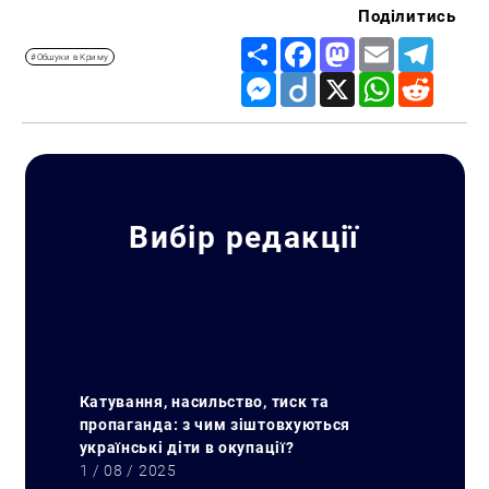
Поділитись
Share
Facebook
Mastodon
Email
Telegr
#Обшуки в Криму
Messenger
Diigo
X
WhatsApp
Reddit
Вибір редакції
Катування, насильство, тиск та
пропаганда: з чим зіштовхуються
українські діти в окупації?
1 / 08 / 2025