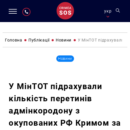
укр
Головна
Публікації
Новини
У МінТОТ підрахували кі
Новини
У МінТОТ підрахували
кількість перетинів
адмінкородону з
окупованих РФ Кримом за