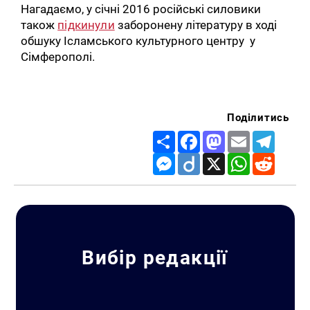
Нагадаємо, у січнi 2016 російські силовики
також
підкинули
заборонену літературу в ході
обшуку Ісламського культурного центру у
Сімферополі.
Поділитись
Share
Facebook
Mastodon
Email
Telegr
Messenger
Diigo
X
WhatsApp
Reddit
Вибір редакції