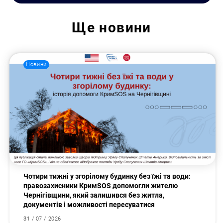
Ще
новини
Новини
Чотири тижні у згорілому будинку без їжі та води:
Пошук за запитом:
правозахисники КримSOS допомогли жителю
Чернігівщини, який залишився без житла,
документів і можливості пересуватися
31 / 07 / 2026