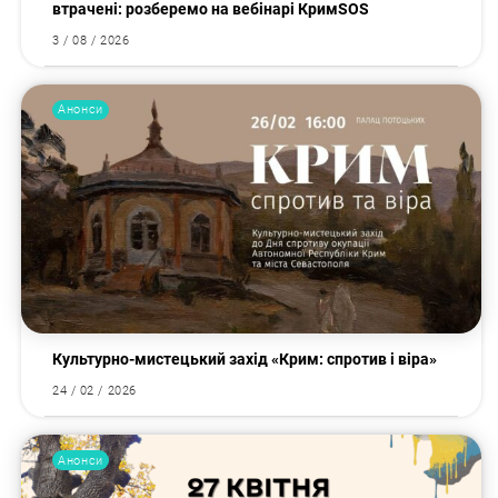
втрачені: розберемо на вебінарі КримSOS
3 / 08 / 2026
Анонси
Культурно-мистецький захід «Крим: спротив і віра»
24 / 02 / 2026
Анонси