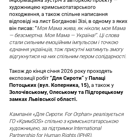
інформаційна зустріч з авторкою проєкту —
художницею кримськотатарського
походження, а також спільне написання
відповіді на лист Богданові Зізі, в одному з яких
він писав:
“
Моя Мама жива, як ніколи, моя Мама
— безсмертна. Моя Мама — Україна!”. Ці слова
стали сильним емоційним імпульсом і точкою
єднання українців, тож присутні матимуть змогу
відгукнутися на них спільним пером солідарності.
Також до кінця січня 2026 року проходять
експозиції робіт
“Для Сироти”
у
Палаці
Потоцьких (вул. Коперника, 15),
а також
у
Золочівському, Олеському та Підгорецькому
замках Львівської області.
Кампанія
«Для Сироти. For Orphan»
реалізується
ГО «КримSOS»
спільно з кримськотатарською
художницею, за підтримки
International
Partnership for Human Rights (IPHR).