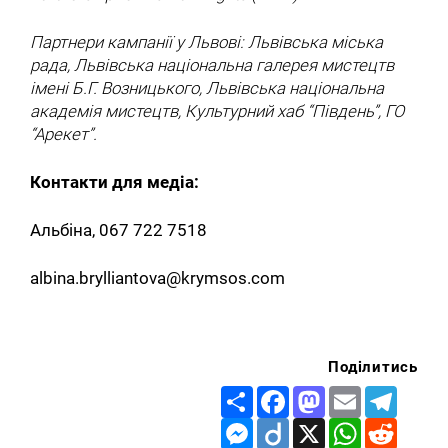
Партнери кампанії у Львові:
Львівська міська
рада, Львівська національна галерея мистецтв
імені Б.Г. Возницького
,
Львівська національна
академія мистецтв, Культурний хаб “Південь”, ГО
“Арекет”.
Контакти для медіа:
Альбіна, 067 722 7518
albina.brylliantova@krymsos.com
Поділитись
Share
Facebook
Mastodon
Email
Telegr
Messenger
Diigo
X
WhatsApp
Reddit