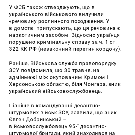
У ФСБ також стверджують, що в
українського військового вилучили
«речовину рослинного походження. У
відомстві припускають, що ця речовина є
наркотичним засобом. Відносно українця
порушено кримінальну справу за ч. 1 ст.
322 КК РФ (незаконний перетин кордону).
Раніше, Військова служба правопорядку
ЗСУ повідомила, що 30 травня, на
адмінмежі між окупованим Кримом і
Херсонською областю, біля Чонгара, зник
український військовослужбовець.
Пізніше в командуванні десантно-
штурмових військ ЗСУ, заявили, що зник
Євген Добринський –
військовослужбовець 95-ї десантно-
штурмової бригади, який знаходився на