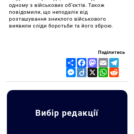
одному з військових об’єктів. Також
повідомили, що неподалік від
розташування зниклого військового
виявили сліди боротьби та його зброю.
Поділитись
Share
Facebook
Mastodon
Email
Telegr
Messenger
Diigo
X
WhatsApp
Reddit
Вибір редакції