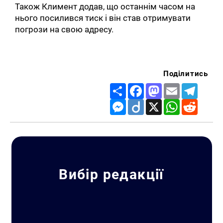
Також Климент додав, що останнім часом на
нього посилився тиск і він став отримувати
погрози на свою адресу.
Поділитись
Share
Facebook
Mastodon
Email
Telegr
Messenger
Diigo
X
WhatsApp
Reddit
Вибір редакції