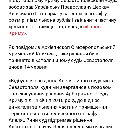
В окупованому Криму Севастопольський «суд»
зобов’язав Українську Православну Церкву
Київського Патріархату заплатити штраф у
розмірі півмільйона рублів і звільнити частину
храмового приміщення, передає
«Голос
Криму»
.
Як повідомив Архієпископ Сімферопольський і
Кримський Климент, таке рішення було
прийнято в «апеляційному суді» Севастополя
вчора, 14 червня.
«Відбулося засідання Апеляційного суду міста
Севастополя, куди ми зверталися з позовом
про скасування рішення Арбітражного суду
Криму від 14 січня 2016 року, де від нас
вимагали звільнення частини приміщення
церкви та сплати величезного штрафу.
Апеляційний суд підтримав рішення
Арбітражного суду. З дня на день ми очікуємо