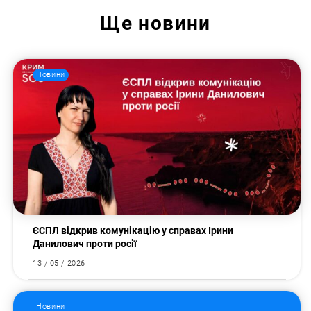
Ще
новини
Новини
Пошук за запитом:
ЄСПЛ відкрив комунікацію у справах Ірини
Данилович проти росії
13 / 05 / 2026
Новини