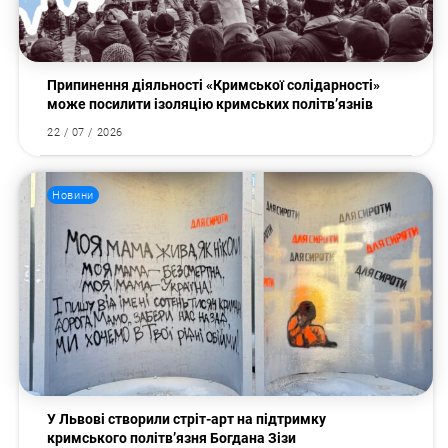
Припинення діяльності «Кримської солідарності»
може посилити ізоляцію кримських політв’язнів
22 / 07 / 2026
Новини
У Львові створили стріт-арт на підтримку
кримського політв’язня Богдана Зізи