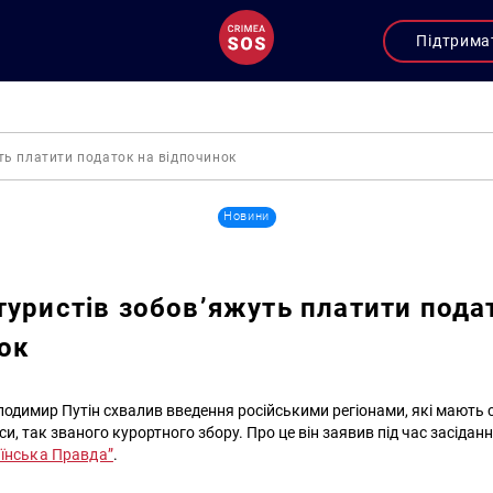
Підтрима
ть платити податок на відпочинок
Новини
туристів зобов’яжуть платити пода
ок
одимир Путін схвалив введення російськими регіонами, які мають 
и, так званого курортного збору. Про це він заявив під час засіда
їнська Правда”
.