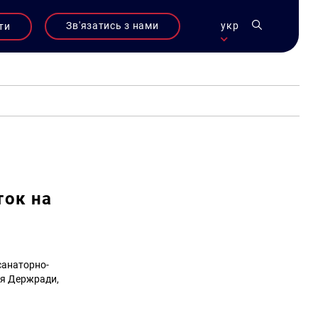
Зв'язатись з нами
укр
ти
ток на
санаторно-
ння Держради,