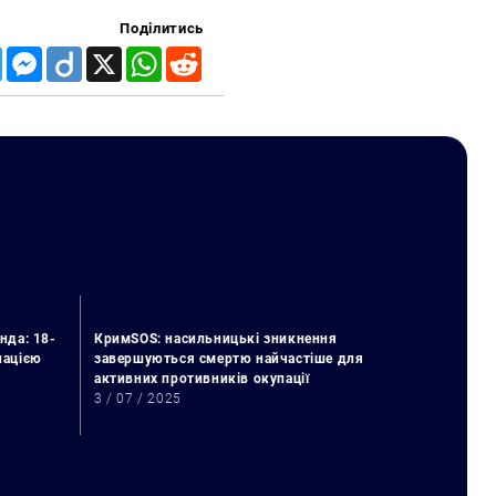
Поділитись
Telegram
Messenger
Diigo
X
WhatsApp
Reddit
нда: 18-
КримSOS: насильницькі зникнення
упацією
завершуються смертю найчастіше для
активних противників окупації
3 / 07 / 2025