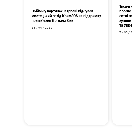
Тисячі
Обійми у картинах: в Ірпені відбувся
власне 
мистецький захід КримSOS на підтримку
сотні 
політв’язня Богдана Зізи
зупини
та Укр
28 / 04 / 2026
7 / 05 /