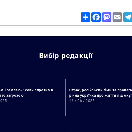
Share
Facebook
Mastodon
Email
Вибір редакції
м і землею»: коли спротив в
Страх, російський гімн та пропага
стає загрозою
річна українка про життя під ок
2025
16 / 06 / 2025