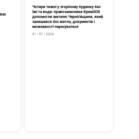
Чотири тижні у згорілому будинку без
їжі та води: правозахисники КримSOS
авах
допомогли жителю Чернігівщини, який
залишився без житла, документів і
можливості пересуватися
31 / 07 / 2026