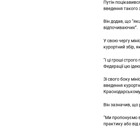
Путін поцікавивс
введення такого 
Він додав, що “як
відпочиваючих”.
У свою чергу мін
курортний збір, 
“І ці гроші строг
Федерації цю ідею
Зі свого боку мін
введення курортн
Краснодарському 
Він зазначив, що 
“Ми пропонуємо в
практику або від 