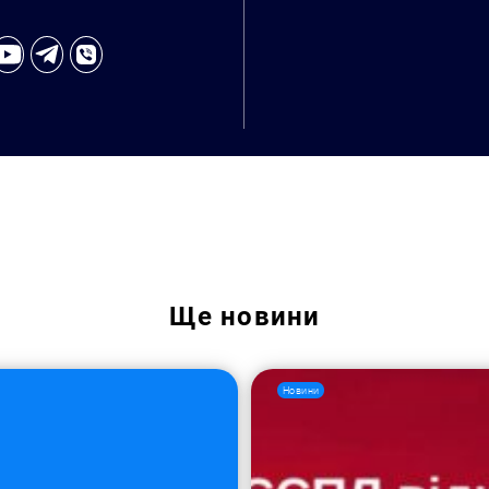
Ще
новини
Пошук за запитом:
Новини