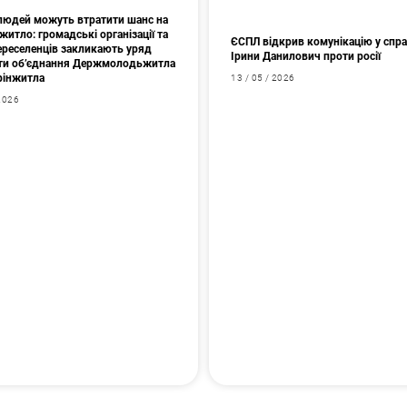
 людей можуть втратити шанс на
житло: громадські організації та
ЄСПЛ відкрив комунікацію у спр
переселенців закликають уряд
Ірини Данилович проти росії
ти об’єднання Держмолодьжитла
фінжитла
13 / 05 / 2026
 2026