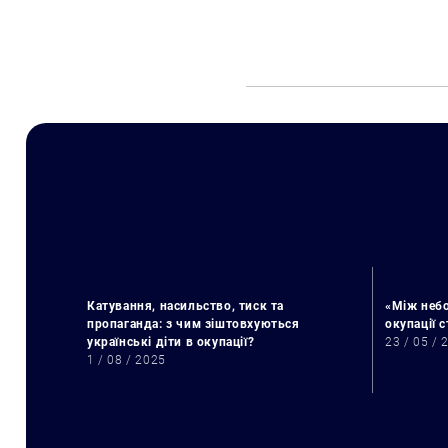
Катування, насильство, тиск та
«Між небо
пропаганда: з чим зіштовхуються
окупації 
українські діти в окупації?
23 / 05 / 
1 / 08 / 2025