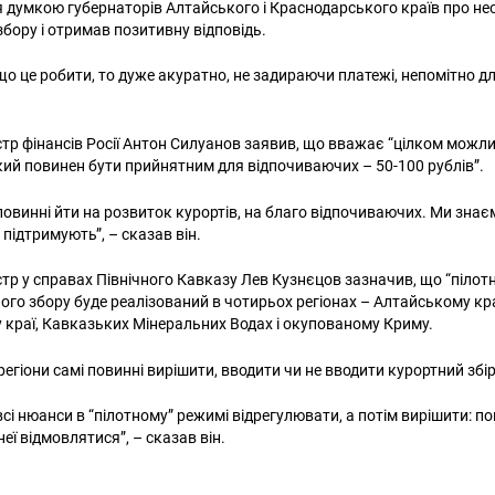
я думкою губернаторів Алтайського і Краснодарського країв про нео
збору і отримав позитивну відповідь.
що це робити, то дуже акуратно, не задираючи платежі, непомітно д
істр фінансів Росії Антон Силуанов заявив, що вважає “цілком мож
який повинен бути прийнятним для відпочиваючих – 50-100 рублів”.
о повинні йти на розвиток курортів, на благо відпочиваючих. Ми знає
 підтримують”, – сказав він.
істр у справах Північного Кавказу Лев Кузнєцов зазначив, що “пілот
ого збору буде реалізований в чотирьох регіонах – Алтайському кра
краї, Кавказьких Мінеральних Водах і окупованому Криму.
регіони самі повинні вирішити, вводити чи не вводити курортний збір
сі нюанси в “пілотному” режимі відрегулювати, а потім вирішити: 
неї відмовлятися”, – сказав він.