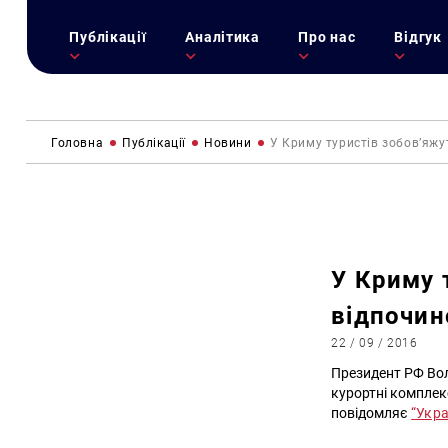
Публікації
Аналітика
Про нас
Відгук
Головна
Публікації
Новини
У Криму туристів зобов’яжу
У Криму 
відпочин
22 / 09 / 2016
Президент РФ Вол
курортні комплекс
повідомляє
“Укра