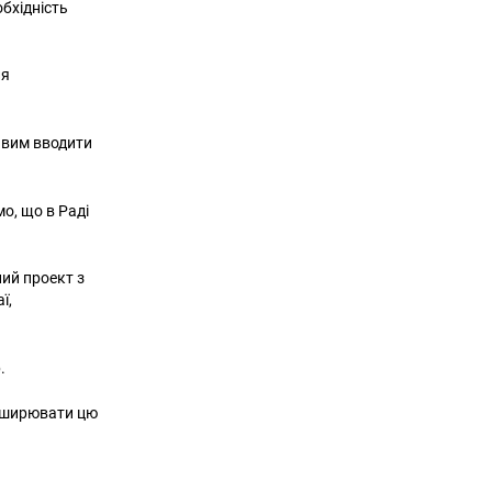
бхідність
ля
ливим вводити
мо, що в Раді
ний проект з
ї,
.
поширювати цю