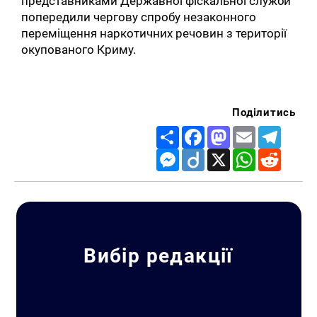
представниками Державної фіскальної служби
попередили чергову спробу незаконного
переміщення наркотичних речовин з території
окупованого Криму.
Поділитись
Share
Facebook
Mastodon
Email
Telegr
Messenger
Diigo
X
WhatsApp
Reddit
Вибір редакції