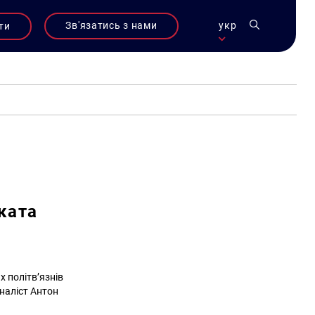
Зв'язатись з нами
укр
ти
ката
 політв’язнів
рналіст Антон