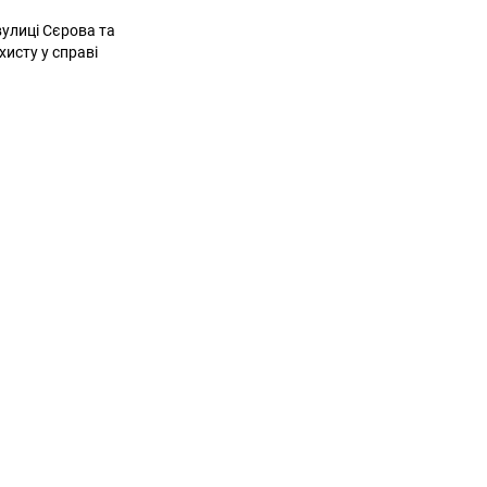
вулиці Сєрова та
исту у справі