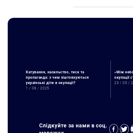
Катування, насильство, тиск та
«Між небо
пропаганда: з чим зіштовхуються
окупації 
українські діти в окупації?
23 / 05 / 
1 / 08 / 2025
Слідкуйте за нами в соц.
мережах