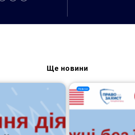
Пошук за запитом:
Ще
новини
Новини