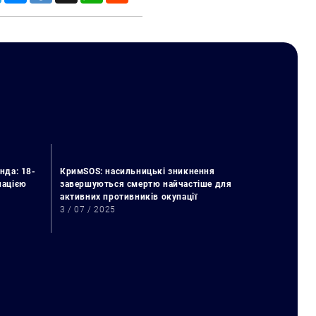
нда: 18-
КримSOS: насильницькі зникнення
упацією
завершуються смертю найчастіше для
активних противників окупації
3 / 07 / 2025