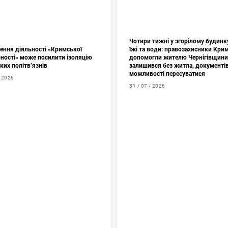
Чотири тижні у згорілому будинк
ення діяльності «Кримської
їжі та води: правозахисники Кри
рності» може посилити ізоляцію
допомогли жителю Чернігівщини
ких політв’язнів
залишився без житла, документів
можливості пересуватися
/ 2026
31 / 07 / 2026