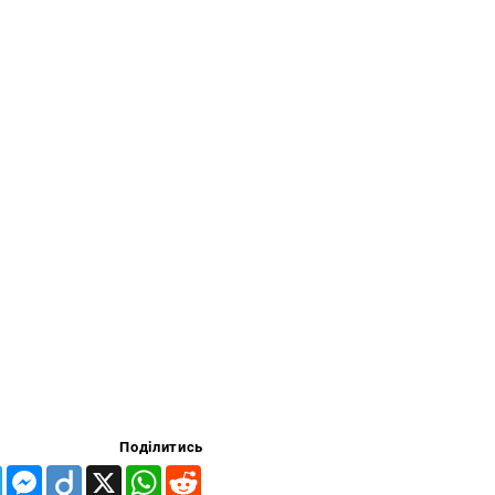
Поділитись
Telegram
Messenger
Diigo
X
WhatsApp
Reddit