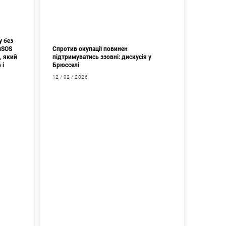
у без
мSOS
Спротив окупації повинен
, який
підтримуватись ззовні: дискусія у
 і
Брюсселі
12 / 02 / 2026