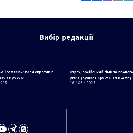
Вибір редакції
м і землею»: коли спротив в
Страх, російський гімн та пропага
стає загрозою
річна українка про життя під ок
2025
16 / 06 / 2025