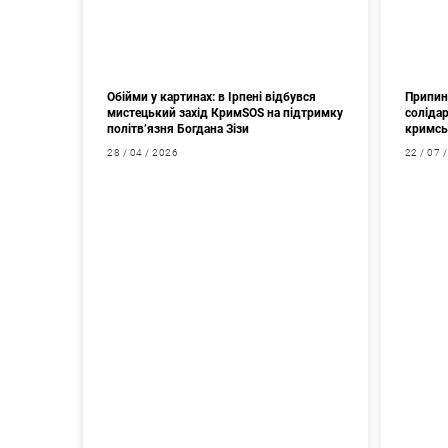
Обійми у картинах: в Ірпені відбувся
Припин
мистецький захід КримSOS на підтримку
соліда
політв’язня Богдана Зізи
кримсь
28 / 04 / 2026
22 / 07 