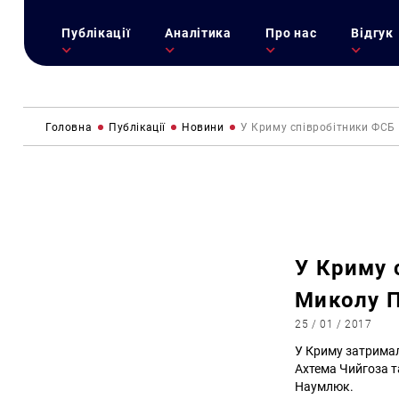
Публікації
Аналітика
Про нас
Відгук
Головна
Публікації
Новини
У Криму співробітники ФСБ
У Криму 
Миколу 
25 / 01 / 2017
У Криму затримал
Ахтема Чийгоза та
Наумлюк.