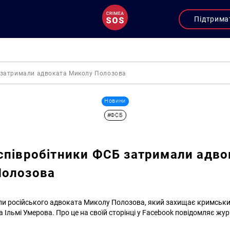
Підтрима
 затримали адвоката Миколу Полозова
Новини
#ФСБ
співробітники ФСБ затримали адво
Полозова
и російського адвоката Миколу Полозова, який захищає кримських
 Ільмі Умерова. Про це на своїй сторінці у Facebook повідомляє жу