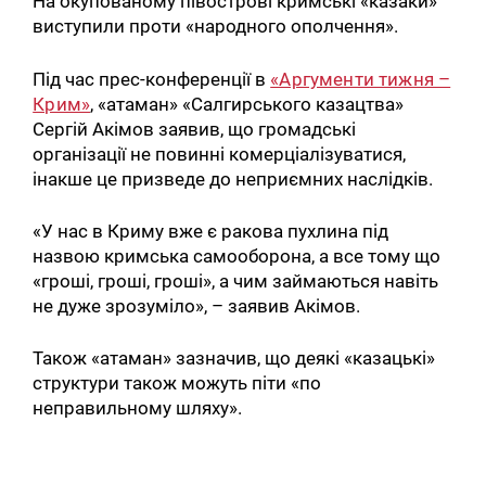
На окупованому півострові кримські «казаки»
виступили проти «народного ополчення».
Під час прес-конференції в
«Аргументи тижня –
Крим»
, «атаман» «Салгирського казацтва»
Сергій Акімов заявив, що громадські
організації не повинні комерціалізуватися,
інакше це призведе до неприємних наслідків.
«У нас в Криму вже є ракова пухлина під
назвою кримська самооборона, а все тому що
«гроші, гроші, гроші», а чим займаються навіть
не дуже зрозуміло», – заявив Акімов.
Також «атаман» зазначив, що деякі «казацькі»
структури також можуть піти «по
неправильному шляху».