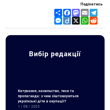
Поділитись
Share
Facebook
Mastodon
Email
Telegr
Messenger
Diigo
X
WhatsApp
Reddit
Вибір редакції
Катування, насильство, тиск та
пропаганда: з чим зіштовхуються
українські діти в окупації?
1 / 08 / 2025