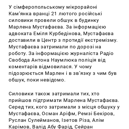
У сімферопольському мікрорайоні
Кам’янка вранці 21 лютого російські
силовики провели обшук в будинку
Марлена Мустафаєва.
За інформацією
адвоката Еміля Курбедінова, Мустафаєва
доставили в Центр з протидії екстремізму.
Мустафаєва затримали по дорозі на
роботу.
За інформацією журналіста Радіо
Свобода Антона Наумлюка поліція від
коментарів відмовилася.
У чому
підозрюється Марлен і в зв’язку з чим був
обшук, поки невідомо.
Силовики також затримали тих, хто
прийшов підтримати Марлена Мустафаєва.
Серед тих, кого затримали з місця обшуку у
Мустафаєва, Осман Аріфм, Ремзі Бекіров,
Руслан Сулейманов, Ізетов Різа, Алім
Карімов, Валід Абу Фарід, Сейран