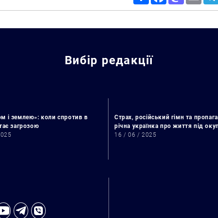
Вибір редакції
м і землею»: коли спротив в
Страх, російський гімн та пропага
стає загрозою
річна українка про життя під ок
2025
16 / 06 / 2025