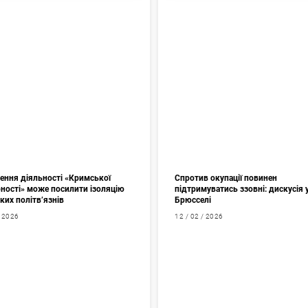
ення діяльності «Кримської
Спротив окупації повинен
рності» може посилити ізоляцію
підтримуватись ззовні: дискусія 
ких політв’язнів
Брюсселі
/ 2026
12 / 02 / 2026