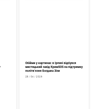
Обійми у картинах: в Ірпені відбувся
у
мистецький захід КримSOS на підтримку
політв’язня Богдана Зізи
28 / 04 / 2026