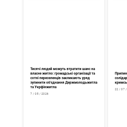
Тисячі людей можуть втратити шанс на
власне житло: громадські організації та
Припин
сотні переселенців закликають уряд
соліда
зупинити об’єднання Держмолодьжитла
кримсь
та Укрфінжитла
22 / 07 
7 / 05 / 2026