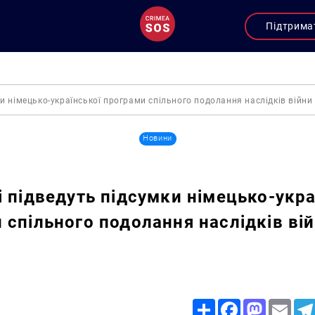
Підтрима
ки німецько-української програми спільного подолання наслідків війни
Новини
і підведуть підсумки німецько-укра
 спільного подолання наслідків ві
Share
Facebook
Mastodon
Email