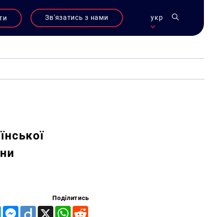
Зв'язатись з нами
укр
ти
їнської
йни
Поділитись
Telegram
Messenger
Diigo
X
WhatsApp
Reddit