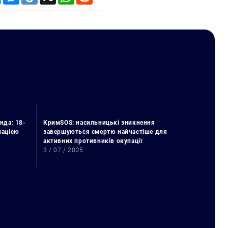
нда: 18-
КримSOS: насильницькі зникнення
упацією
завершуються смертю найчастіше для
активних противників окупації
3 / 07 / 2025