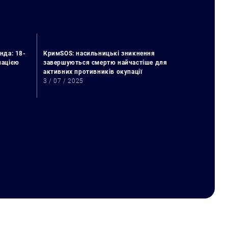
нда: 18-
КримSOS: насильницькі зникнення
упацією
завершуються смертю найчастіше для
активних противників окупації
3 / 07 / 2025