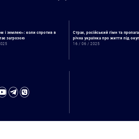
м і землею»: коли спротив в
Страх, російський гімн та пропага
стає загрозою
річна українка про життя під ок
2025
16 / 06 / 2025