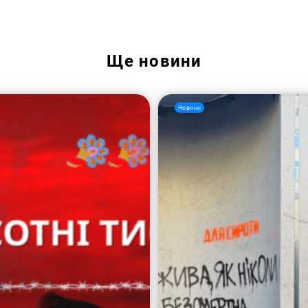
Ще
новини
Новини
Пошук за запитом: