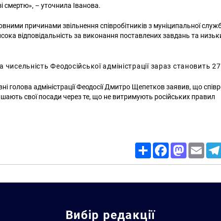
 зі смертю», – уточнила Іванова.
сновними причинами звільнення співробітників з муніципальної служ
сока відповідальність за виконання поставлених завдань та низьк
.
 чисельність Феодосійської адміністрації зараз становить 27
ні голова адміністрації Феодосії Дмитро Щепетков заявив, що співр
лишають свої посади через те, що не витримують російських правил
Share
Facebook
Mastodon
Email
Вибір редакції