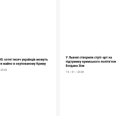
У Львові створили стріт-арт на
: сотні тисяч українців можуть
підтримку кримського політв’яз
ти майно в окупованому Криму
Богдана Зізи
/ 2026
16 / 01 / 2026