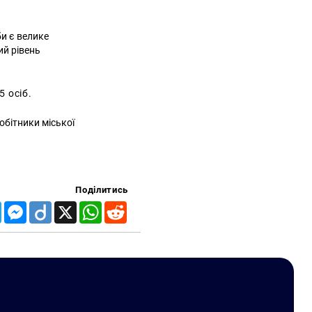
би є велике
ий рівень
5 осіб.
обітники міської
Поділитись
Telegram
Messenger
Diigo
X
WhatsApp
Reddit