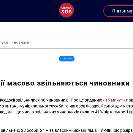
Підтрима
ються чиновники
Новини
ії масово звільняються чиновники
 Феодосії звільнилися 48 чиновників. Про це виданню
«15 минут»
пов
 з питань муніципальної служби та нагород Феодосійської адміністра
 додала, що число звільнених чиновників склало 41% від кількості п
н звільнено 23 особи, 24 – за власним бажанням, з 1 людиною розір