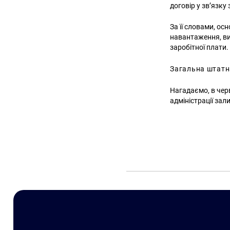
договір у зв’язку
За її словами, о
навантаження, ви
заробітної плати
Загальна штатна
Нагадаємо, в черв
адміністрації за