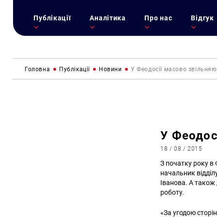
Публікації
Аналітика
Про нас
Відгук
Головна
Публікації
Новини
У Феодосії масово звільня
У Феодос
18 / 08 / 2015
З початку року в
начальник відділу
Іванова. А також
роботу.
«За угодою сторі