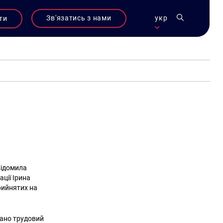
Зв'язатись з нами
укр
ти
ідомила
ції Ірина
рийнятих на
вано трудовий