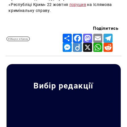
«Республіці Крим» 22 жовтня
порушив
на Іслямова
кримінальну справу.
Поділитись
Share
Facebook
Mastodon
Email
Telegr
#Обшуки в Криму
Messenger
Diigo
X
WhatsApp
Reddit
Вибір редакції