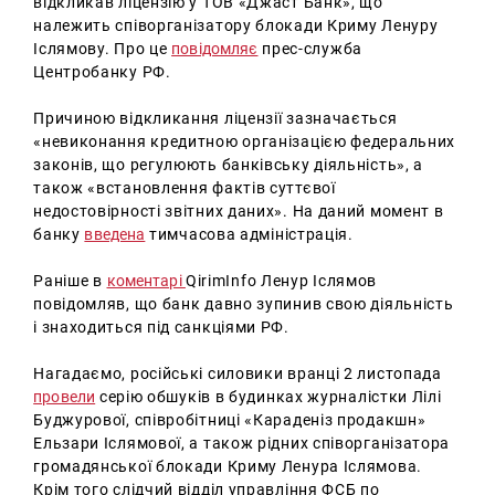
відкликав ліцензію у ТОВ «Джаст Банк», що
належить співорганізатору блокади Криму Ленуру
Іслямову.
Про це
повідомляє
прес-служба
Центробанку РФ.
Причиною відкликання ліцензії зазначається
«невиконання кредитною організацією федеральних
законів, що регулюють банківську діяльність», а
також «встановлення фактів суттєвої
недостовірності звітних даних».
На даний момент в
банку
введена
тимчасова адміністрація.
Раніше в
коментарі
QirimInfo Ленур Іслямов
повідомляв, що банк давно зупинив свою діяльність
і знаходиться під санкціями РФ.
Нагадаємо, російські силовики вранці 2 листопада
провели
серію обшуків в будинках журналістки Лілі
Буджурової, співробітниці «Караденіз продакшн»
Ельзари Іслямової, а також рідних співорганізатора
громадянської блокади Криму Ленура Іслямова.
Крім того слідчий відділ управління ФСБ по