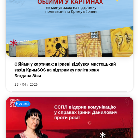
Пошук за запитом:
Обійми у картинах: в Ірпені відбувся мистецький
захід КримSOS на підтримку політв’язня
Богдана Зізи
28 / 04 / 2026
Новини