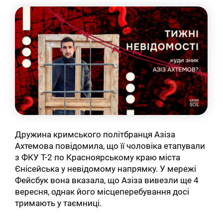
Дружина кримського політбранця Азіза
Ахтемова повідомила, що її чоловіка етапували
з ФКУ Т-2 по Красноярському краю міста
Єнісейська у невідомому напрямку. У мережі
Фейсбук вона вказала, що Азіза вивезли ще 4
вересня, однак його місцеперебування досі
тримають у таємниці.