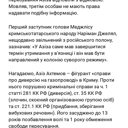
Мовляв, третім особам не мають права
надавати подібну інформацію.
Перший заступник голови Меджлісу
кримськотатарського народу Наріман Джелял,
нещодавно звільнений з російського полону,
зазначив: «У Азіза саме мав завершитися
термін утримання у вʼязниці і він мав бути
направлений у колонію суворого режиму».
Нагадаємо, Азіз Ахтемов – фігурант «справи
про диверсію на газопроводі» в Криму. Проти
нього порушено кримінальні справи за ч. 1
статті 281 КК РФ (диверсія), ст. 35 КК РФ
(злочин, скоєний організованою групою осіб)
та ст. 221.1 КК РФ (придбання, зберігання
вибухових речовин). Його засуджено до 13
років позбавлення волі та 1 року обмеження
свободи пересування.