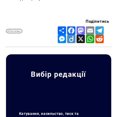
Поділитись
Share
Facebook
Mastodon
Email
Telegr
#Політв'язні
Messenger
Diigo
X
WhatsApp
Reddit
Вибір редакції
Катування, насильство, тиск та