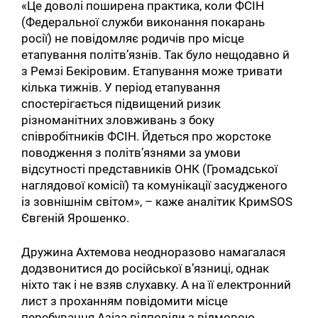
«Це доволі поширена практика, коли ФСІН
(Федеральної служби виконання покарань
росії) не повідомляє родичів про місце
етапування політв’язнів. Так було нещодавно й
з Ремзі Бекіровим. Етапування може тривати
кілька тижнів. У період етапування
спостерігається підвищений ризик
різноманітних зловживань з боку
співробітників ФСІН. Йдеться про жорстоке
поводження з політв’язнями за умови
відсутності представників ОНК (Громадської
наглядової комісії) та комунікації засудженого
із зовнішнім світом», – каже аналітик КримSOS
Євгеній Ярошенко.
Дружина Ахтемова неодноразово намагалася
додзвонитися до російської в’язниці, однак
ніхто так і не взяв слухавку. А на її електронний
лист з проханням повідомити місце
перебування Азіза відповіли з відмовою.