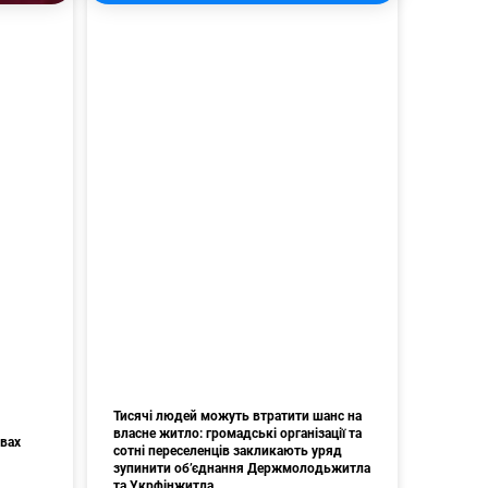
Тисячі людей можуть втратити шанс на
власне житло: громадські організації та
авах
сотні переселенців закликають уряд
зупинити об’єднання Держмолодьжитла
та Укрфінжитла