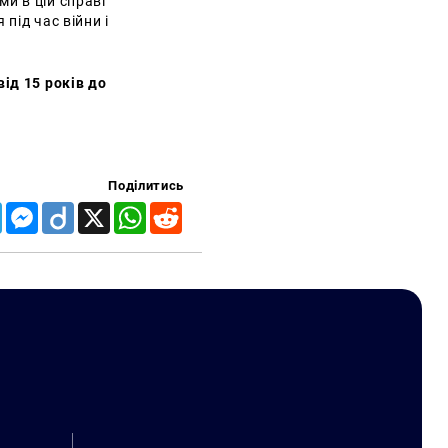
и в цій справі
під час війни і
ід 15 років до
Поділитись
Telegram
Messenger
Diigo
X
WhatsApp
Reddit