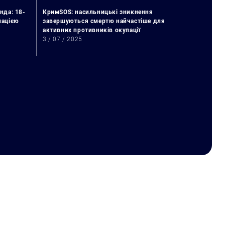
нда: 18-
КримSOS: насильницькі зникнення
упацією
завершуються смертю найчастіше для
активних противників окупації
3 / 07 / 2025