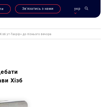
Зв'язатись з нами
укр
ти
ізб ут-Тахрір» до пізнього вечора
дебати
ави Хізб