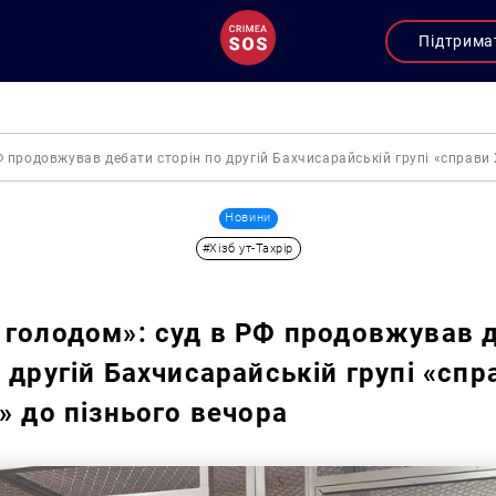
Підтрима
 продовжував дебати сторін по другій Бахчисарайській групі «справи Х
Новини
#Хізб ут-Тахрір
 голодом»: суд в РФ продовжував 
 другій Бахчисарайській групі «спр
р» до пізнього вечора