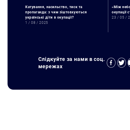
Катування, насильство, тиск та
«Між небо
пропаганда: з чим зіштовхуються
окупації 
українські діти в окупації?
23 / 05 / 
1 / 08 / 2025
Слідкуйте за нами в соц.
мережах