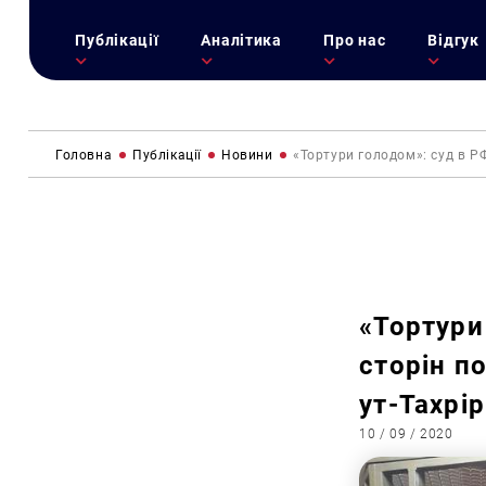
Публікації
Аналітика
Про нас
Відгук
Головна
Публікації
Новини
«Тортури голодом»: суд в РФ
«Тортури
сторін по
ут-Тахрі
10 / 09 / 2020