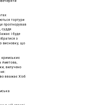
повечеряти
атах
аються тортури
це проігнорував
, суддя
бажає і буде
ібратися з
до висновку, що
х кримських
а Аметова,
ки, вилучено
ня:
тво вважає Хізб
имська