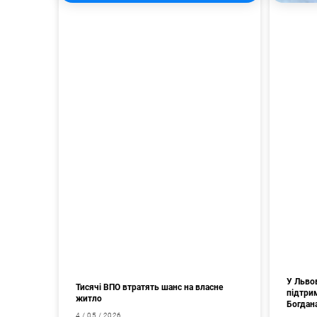
У Львов
Тисячі ВПО втратять шанс на власне
підтри
житло
Богдан
4 / 05 / 2026