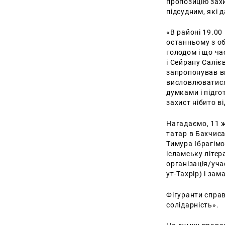
пропозицію захи
підсудним, які д
«В районі 19.0
останньому з о
голодом і що ча
і Сейрану Саліє
запропонував ви
висловлюватися 
думками і підго
захист нібито в
Нагадаємо, 11 
татар в Бахчиса
Тимура Ібрагім
ісламську літер
організація/уча
ут-Тахрір) і за
Фігуранти справ
солідарність».