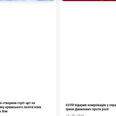
і створили стріт-арт на
ЄСПЛ відкрив комунікацію у спр
мку кримського політв’язня
Ірини Данилович проти росії
а Зізи
13 / 05 / 2026