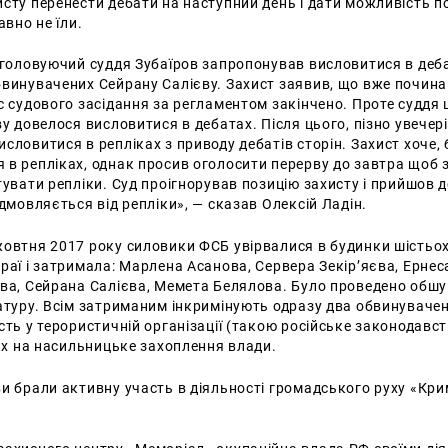
сту перенести дебати на наступний день і дати можливість 
авно не їли.
0 головуючий суддя Зубаїров запропонував висловитися в деб
бвинувачених Сейрану Салієву. Захист заявив, що вже почин
с судового засідання за регламентом закінчено. Проте суддя 
ву довелося висловитися в дебатах. Після цього, пізно увечері
словитися в репліках з приводу дебатів сторін. Захист хоче, 
в репліках, однак просив оголосити перерву до завтра щоб з
тувати репліки. Суд проігнорував позицію захисту і прийшов 
ідмовляється від репліки», — сказав Олексій Ладін.
жовтня 2017 року силовики ФСБ увірвалися в будинки шістьо
раї і затримала: Марлена Асанова, Сервера Зекір’яєва, Ернес
ова, Сейрана Салієва, Мемета Белялова. Було проведено обшу
атуру. Всім затриманим інкримінують одразу два обвинувачен
сть у терористичній організації (такою російське законодавс
мах на насильницьке захоплення влади.
и брали активну участь в діяльності громадського руху «Кр