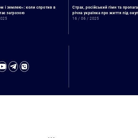
м і землею»: коли спротив в
Страх, російський гімн та пропага
стає загрозою
річна українка про життя під ок
2025
16 / 06 / 2025
Пошук за запитом: