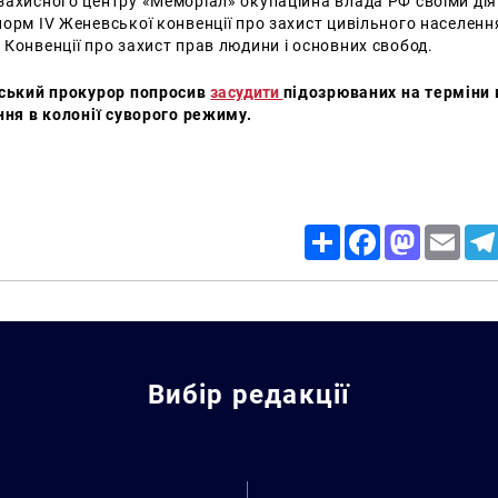
ахисного центру «Меморіал» окупаційна влада РФ своїми діям
орм IV Женевської конвенції про захист цивільного населення 
Конвенції про захист прав людини і основних свобод.
йський прокурор попросив
засудити
підозрюваних на терміни в
ння в колонії суворого режиму.
Share
Facebook
Mastodon
Email
Вибір редакції