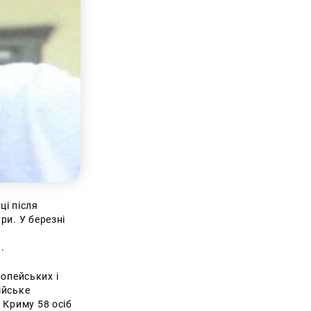
ці після
ри. У березні
й.
ропейських і
ійське
 Криму 58 осіб