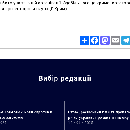
нібито участі в цій організації. Здебільшого це кримськотатар
и протест проти окупації Криму.
Share
Facebook
Mastodon
Email
Вибір редакції
м і землею»: коли спротив в
Страх, російський гімн та пропага
стає загрозою
річна українка про життя під ок
2025
16 / 06 / 2025