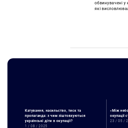
обвинувачені у 
які висловлювал
Катування, насильство, тиск та
«Між небо
пропаганда: з чим зіштовхуються
окупації 
українські діти в окупації?
23 / 05 / 
1 / 08 / 2025