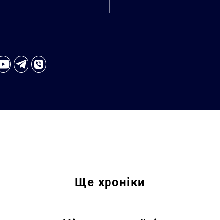
Пошук за запитом:
Ще
хроніки