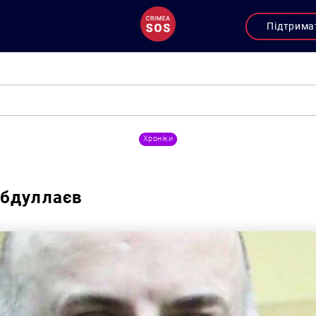
Підтрима
Хроніки
Абдуллаєв