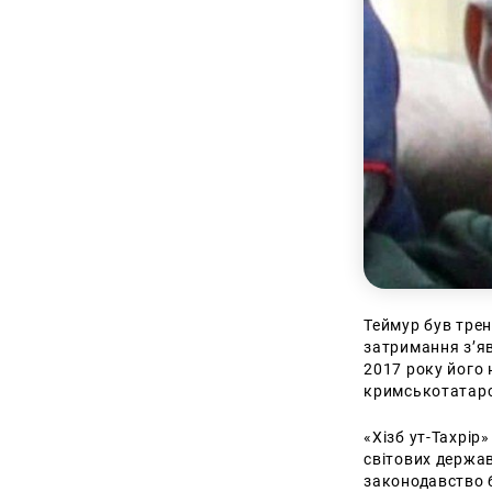
Теймур був трен
затримання з’яв
2017 року його 
кримськотатарс
«Хізб ут-Тахрір»
світових держав
законодавство б