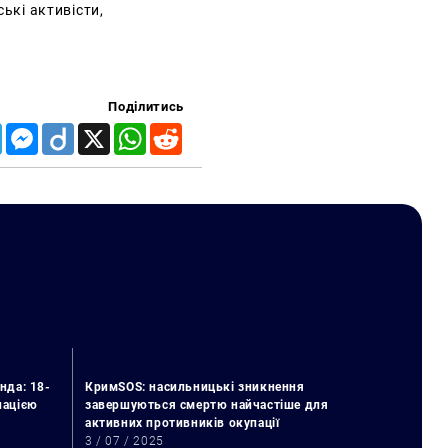
ські активісти,
Поділитись
Telegram
Messenger
Diigo
X
WhatsApp
Reddit
нда: 18-
КримSOS: насильницькі зникнення
упацією
завершуються смертю найчастіше для
активних противників окупації
3 / 07 / 2025