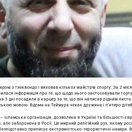
ером з тхеквондо і виховав кількох майстрів спорту. За 2 міся
илася інформація про те, що щодо нього застосовували торту
на 3 дні посадили в карцер за те, що він написав рідним листа
ькою мовою. Вдома на Теймура чекає дружина і п’ятеро діте
 – ісламська організація, дозволена в Україні та більшості єв
, але заборонена в Росії. Це мирний релігійний рух, якому рос
езпідставно приписує екстремістсько-терористичні наміри. В