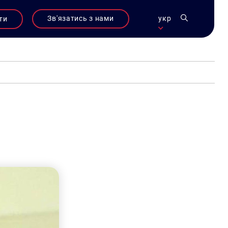
Зв'язатись з нами
укр
ти