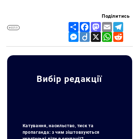
Поділитись
Share
Facebook
Mastodon
Email
Telegr
#ЄСПЛ
Messenger
Diigo
X
WhatsApp
Reddit
Вибір редакції
Катування, насильство, тиск та
пропаганда: з чим зіштовхуються
українські діти в окупації?