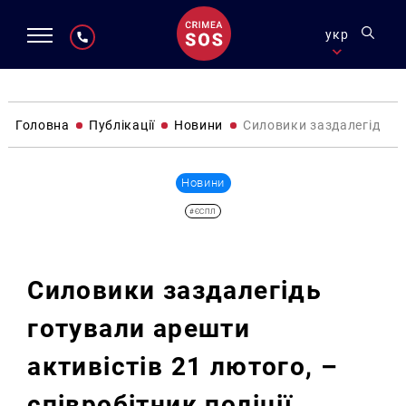
укр
Головна
Публікації
Новини
Силовики заздалегідь гот
Новини
#ЄСПЛ
Силовики заздалегідь
готували арешти
активістів 21 лютого, –
співробітник поліції