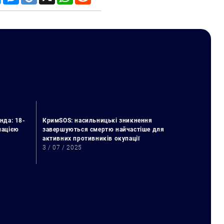
нда: 18-
КримSOS: насильницькі зникнення
упацією
завершуються смертю найчастіше для
активних противників окупації
3 / 07 / 2025