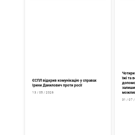
Чотири 
їжі та
ЄСПЛ відкрив комунікацію у справах
допомо
Ірини Данилович проти росії
залишив
можлив
13 / 05 / 2026
31 / 07 