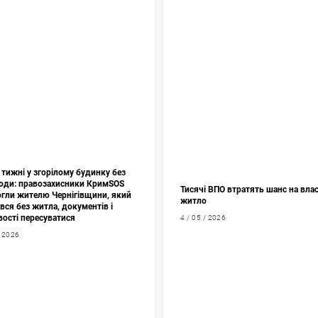
тижні у згорілому будинку без
 води: правозахисники КримSOS
Тисячі ВПО втратять шанс на вла
гли жителю Чернігівщини, який
житло
ся без житла, документів і
ості пересуватися
4 / 05 / 2026
/ 2026