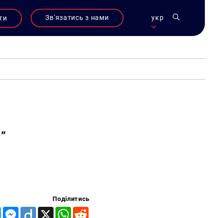
Зв'язатись з нами
укр
ти
”
Поділитись
Telegram
Messenger
Diigo
X
WhatsApp
Reddit