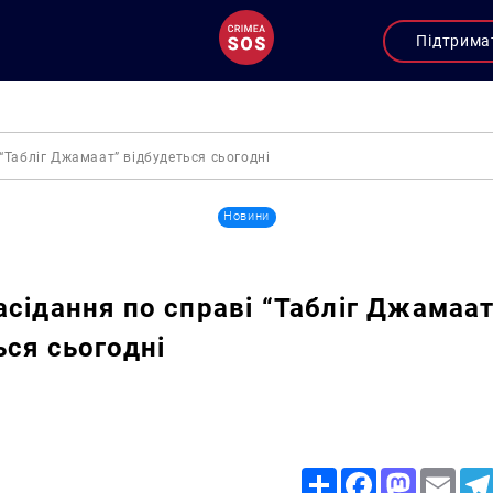
Підтрима
 “Табліг Джамаат” відбудеться сьогодні
Новини
асідання по справі “Табліг Джамаат
ься сьогодні
Share
Facebook
Mastodon
Email