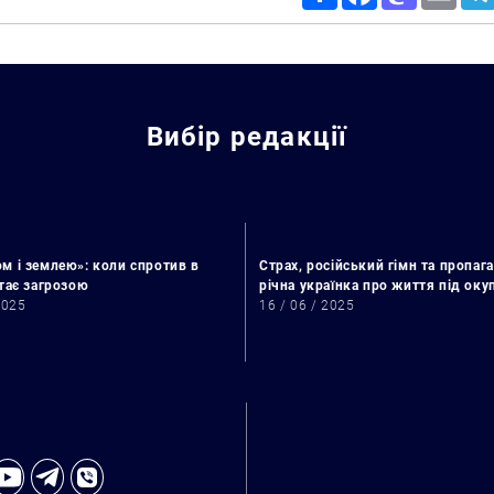
Вибір редакції
м і землею»: коли спротив в
Страх, російський гімн та пропага
стає загрозою
річна українка про життя під ок
2025
16 / 06 / 2025