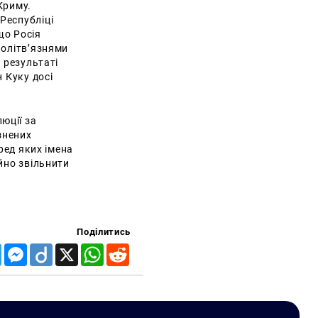
Криму.
Республіці
що Росія
політв’язнями
 результаті
 Куку досі
юції за
знених
ред яких імена
йно звільнити
Поділитись
Telegram
Messenger
Diigo
X
WhatsApp
Reddit