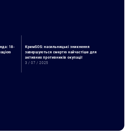
нда: 18-
КримSOS: насильницькі зникнення
упацією
завершуються смертю найчастіше для
активних противників окупації
3 / 07 / 2025