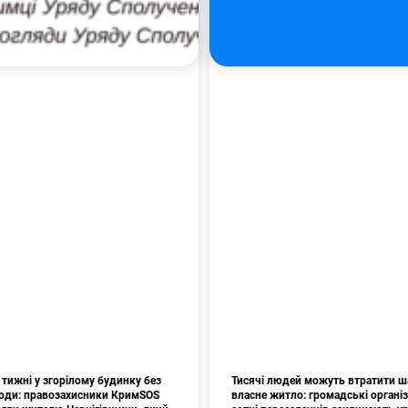
тижні у згорілому будинку без
Тисячі людей можуть втратити ш
 води: правозахисники КримSOS
власне житло: громадські організа