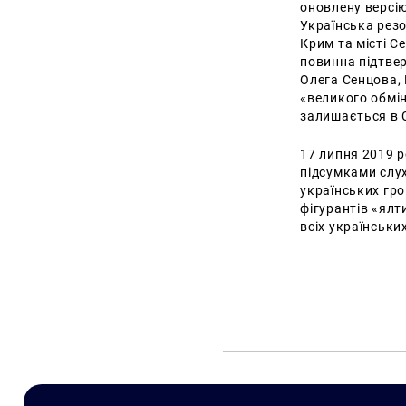
оновлену версію
Українська рез
Крим та місті С
повинна підтвер
Олега Сенцова, 
«великого обмін
залишається в 
17 липня 2019 
підсумками слух
українських гро
фігурантів «ялт
всіх українських