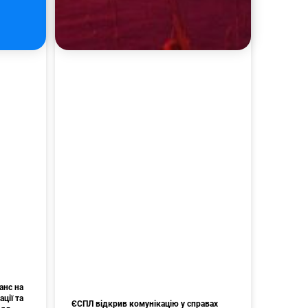
анс на
ції та
ЄСПЛ відкрив комунікацію у справах