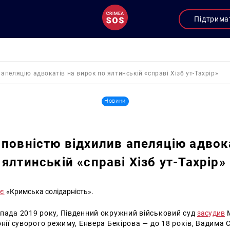
Підтрима
апеляцію адвокатів на вирок по ялтинській «справі Хізб ут-Тахрір»
Новини
 повністю відхилив апеляцію адвок
ялтинській «справі Хізб ут-Тахрір»
яє
«Кримська солідарність».
опада 2019 року, Південний окружний військовий суд
засудив
М
онії суворого режиму, Енвера Бекірова — до 18 років, Вадима Сі