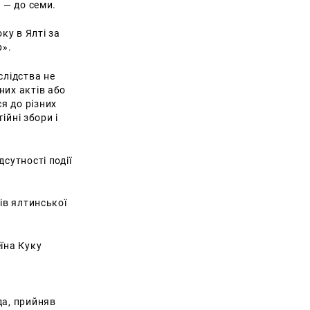
 — до семи.
ку в Ялті за
р».
слідства не
них актів або
я до різних
ійні збори і
сутності події
ів ялтинської
їна Куку
да, прийняв