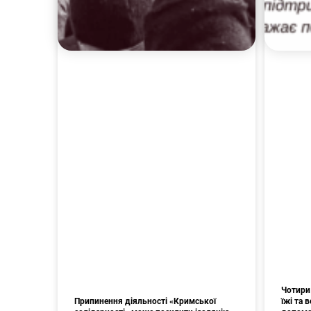
Чотири 
Припинення діяльності «Кримської
їжі та