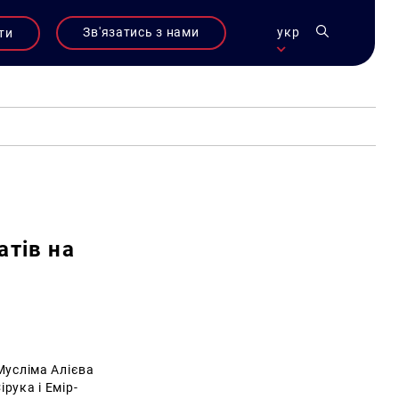
Зв'язатись з нами
укр
ти
атів на
усліма Алієва
рука і Емір-