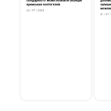
солідарності» може посилити ізоляцію
допомо
кримських політв’язнів
залишив
можлив
22 / 07 / 2026
31 / 07 