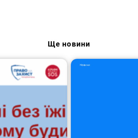
Пошук за запитом:
Ще
новини
Новини