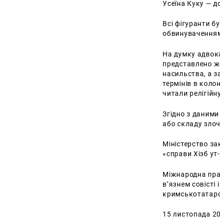
Усеїна Куку — д
Всі фігуранти б
обвинуваченням 
На думку адвока
представлено жо
насильства, а 
термінів в колон
читали релігійн
Згідно з даними
або складу зло
Міністерство за
«справи Хізб ут-
Міжнародна прав
в’язнем совісті
кримськотатарс
15 листопада 20