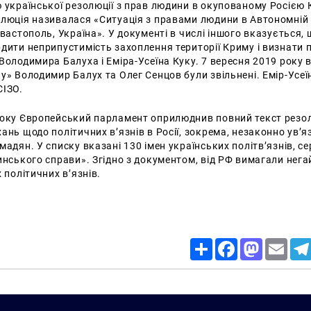
 української резолюції з прав людини в окупованому Росією 
олюція називалася «Ситуація з правами людини в Автономній 
евастополь, Україна». У документі в числі іншого вказується, 
дити неприпустимість захоплення території Криму і визнати 
Володимира Балуха і Еміра-Усеїна Куку. 7 вересня 2019 року в
у» Володимир Балух та Олег Сенцов були звільнені. Емір-Усеїн
СІЗО.
року Європейський парламент оприлюднив повний текст резол
ань щодо політичних в’язнів в Росії, зокрема, незаконно ув’я
мадян. У списку вказані 130 імен українських політв’язнів, се
инського справи». Згідно з документом, від РФ вимагали нега
 політичних в’язнів.
Share
Facebook
Mastodon
Email