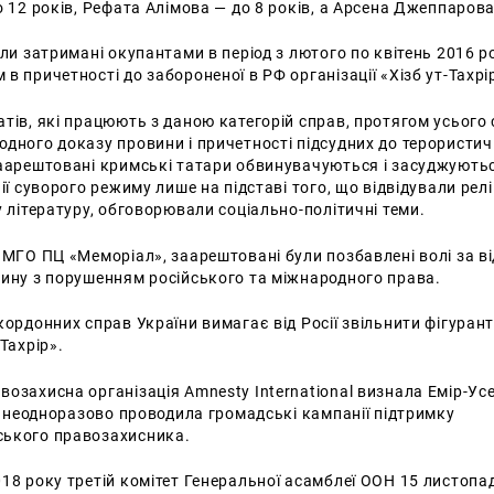
о 12 років, Рефата Алімова — до 8 років, а Арсена Джеппарова
ули затримані окупантами в період з лютого по квітень 2016 ро
в причетності до забороненої в РФ організації «Хізб ут-Тахрі
тів, які працюють з даною категорій справ, протягом усього 
дного доказу провини і причетності підсудних до терористич
заарештовані кримські татари обвинувачуються і засуджуютьс
ії суворого режиму лише на підставі того, що відвідували реліг
у літературу, обговорювали соціально-політичні теми.
 МГО ПЦ «Меморіал», заарештовані були позбавлені волі за від
чину з порушенням російського та міжнародного права.
кордонних справ України вимагає від Росії звільнити фігурант
Тахрір».
озахисна організація Amnesty International визнала Емір-Усе
 і неодноразово проводила громадські кампанії підтримку
ького правозахисника.
18 року третій комітет Генеральної асамблеї ООН 15 листопа