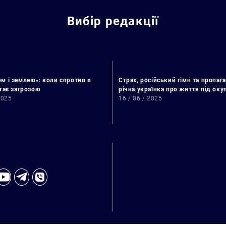
Вибір редакції
м і землею»: коли спротив в
Страх, російський гімн та пропага
стає загрозою
річна українка про життя під ок
2025
16 / 06 / 2025