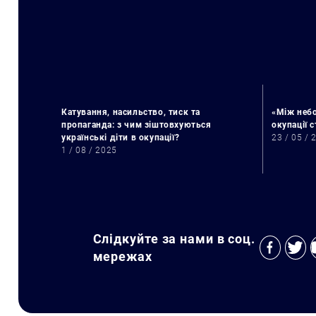
Катування, насильство, тиск та
«Між небо
пропаганда: з чим зіштовхуються
окупації 
українські діти в окупації?
23 / 05 / 
1 / 08 / 2025
Слідкуйте за нами в соц.
мережах