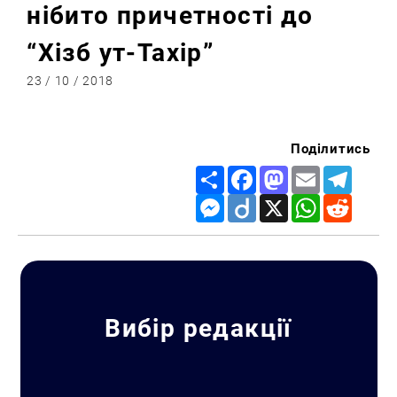
нібито причетності до
“Хізб ут-Тахір”
23 / 10 / 2018
Поділитись
Share
Facebook
Mastodon
Email
Telegr
Messenger
Diigo
X
WhatsApp
Reddit
Вибір редакції