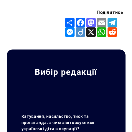
Поділитись
Share
Facebook
Mastodon
Email
Telegr
Messenger
Diigo
X
WhatsApp
Reddit
Вибір редакції
Катування, насильство, тиск та
пропаганда: з чим зіштовхуються
українські діти в окупації?