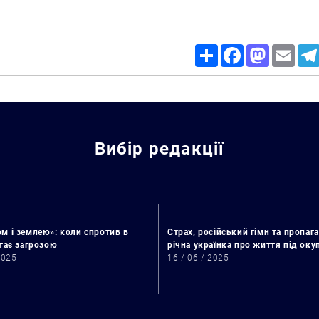
Share
Facebook
Mastodon
Email
Вибір редакції
м і землею»: коли спротив в
Страх, російський гімн та пропага
стає загрозою
річна українка про життя під ок
2025
16 / 06 / 2025