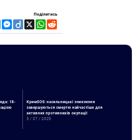
Поділитись
Telegram
Messenger
Diigo
X
WhatsApp
Reddit
нда: 18-
КримSOS: насильницькі зникнення
упацією
завершуються смертю найчастіше для
активних противників окупації
3 / 07 / 2025