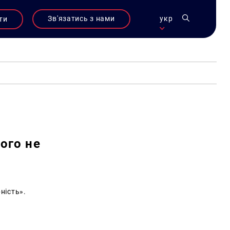
Зв'язатись з нами
укр
ти
ого не
ність».