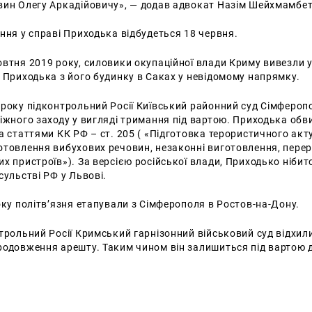
вин Олегу Аркадійовичу», — додав адвокат Назім Шейхмамбет
ння у справі Приходька відбудеться 18 червня.
втня 2019 року, силовики окупаційної влади Криму вивезли 
 Приходька з його будинку в Саках у невідомому напрямку.
 року підконтрольний Росії Київський районний суд Сімфероп
іжного заходу у вигляді тримання під вартою. Приходька об
а статтями КК РФ – ст. 205 ( «Підготовка терористичного акту»)
отовлення вибухових речовин, незаконні виготовлення, пере
х пристроїв»). За версією російської влади, Приходько нібит
сульстві РФ у Львові.
оку політв’язня етапували з Сімферополя в Ростов-на-Дону.
трольний Росії Кримський гарнізонний військовий суд відхил
родовження арешту. Таким чином він залишиться під вартою 