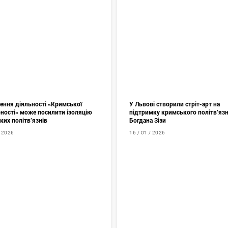
ення діяльності «Кримської
У Львові створили стріт-арт на
рності» може посилити ізоляцію
підтримку кримського політв’яз
ких політв’язнів
Богдана Зізи
/ 2026
16 / 01 / 2026