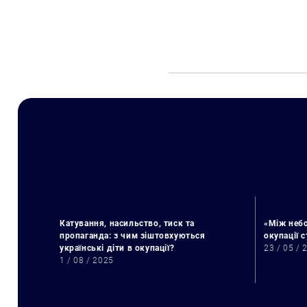
Катування, насильство, тиск та
«Між небо
пропаганда: з чим зіштовхуються
окупації 
українські діти в окупації?
23 / 05 / 
1 / 08 / 2025