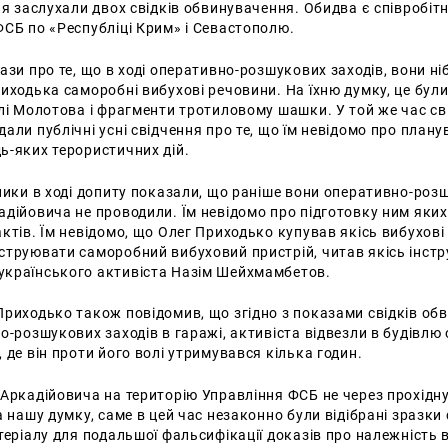
ня заслухали двох свідків обвинувачення. Обидва є співробі
СБ по «Республіці Крим» і Севастополю.
ази про те, що в ході оперативно-розшукових заходів, вони ні
иходька саморобні вибухові речовини. На їхню думку, це були
лі Молотова і фрагменти тротиловому шашки. У той же час св
али публічні усні свідчення про те, що їм невідомо про план
ь-яких терористичних дій.
ники в ході допиту показали, що раніше вони оперативно-роз
дійовича не проводили. Їм невідомо про підготовку ним яки
ктів. Їм невідомо, що Олег Приходько купував якісь вибухові
труювати саморобний вибуховий пристрій, читав якісь інстр
українського активіста Назім Шейхмамбетов.
риходько також повідомив, що згідно з показами свідків об
о-розшукових заходів в гаражі, активіста відвезли в будівлю
 де він проти його волі утримувався кілька годин.
Аркадійовича на територію Управління ФСБ не через прохідну
а нашу думку, саме в цей час незаконно були відібрані зразки
теріалу для подальшої фальсифікації доказів про належність