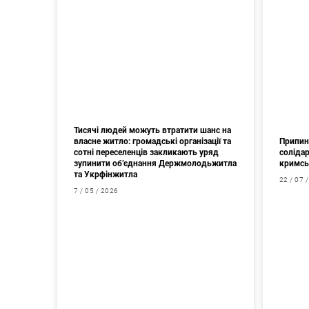
Тисячі людей можуть втратити шанс на
власне житло: громадські організації та
Припин
сотні переселенців закликають уряд
соліда
зупинити об’єднання Держмолодьжитла
кримсь
та Укрфінжитла
22 / 07 
7 / 05 / 2026