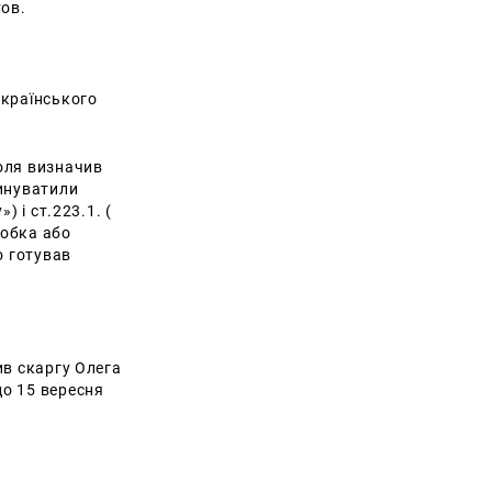
ов.
українського
оля визначив
винуватили
 і ст.223.1. (
робка або
о готував
ив скаргу Олега
до 15 вересня