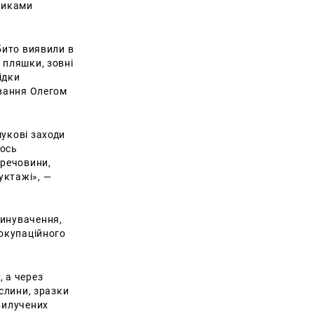
тниками
бито виявили в
 пляшки, зовні
ідки
ування Олегом
шукові заходи
хось
 речовини,
уктажі», —
винувачення,
 окупаційного
, а через
 слини, зразки
 вилучених