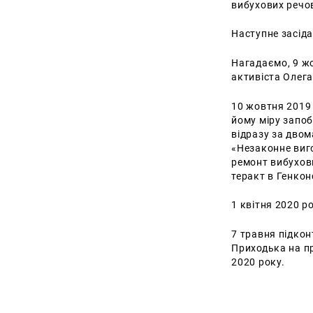
вибухових речо
Наступне засіда
Нагадаємо, 9 жо
активіста Олега
10 жовтня 2019
йому міру запоб
відразу за двом
«Незаконне виг
ремонт вибухови
теракт в Генкон
1 квітня 2020 р
7 травня підкон
Приходька на п
2020 року.