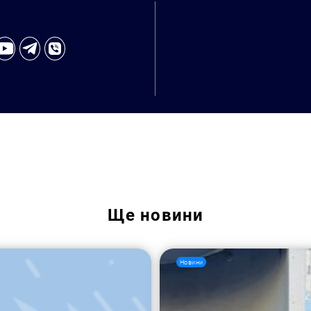
Пошук за запитом:
Ще
новини
Новини