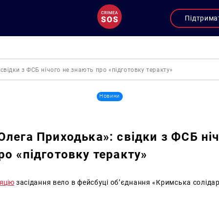
Підтрима
свідки з ФСБ нічого не знають про «підготовку теракту»
Новини
Олега Приходька»: свідки з ФСБ ніч
ро «підготовку теракту»
яцію
засідання вело в фейсбуці об’єднання «Кримська солідар