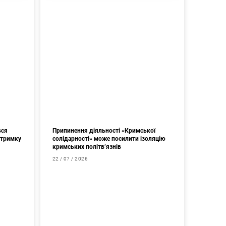
вся
Припинення діяльності «Кримської
дтримку
солідарності» може посилити ізоляцію
кримських політв’язнів
22 / 07 / 2026