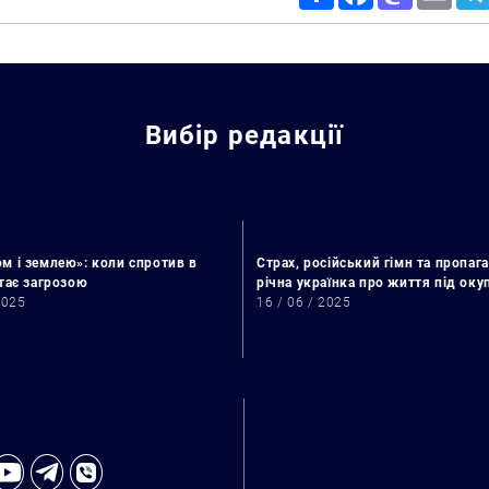
Вибір редакції
м і землею»: коли спротив в
Страх, російський гімн та пропага
стає загрозою
річна українка про життя під ок
2025
16 / 06 / 2025