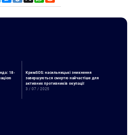
нда: 18-
КримSOS: насильницькі зникнення
упацією
завершуються смертю найчастіше для
активних противників окупації
3 / 07 / 2025