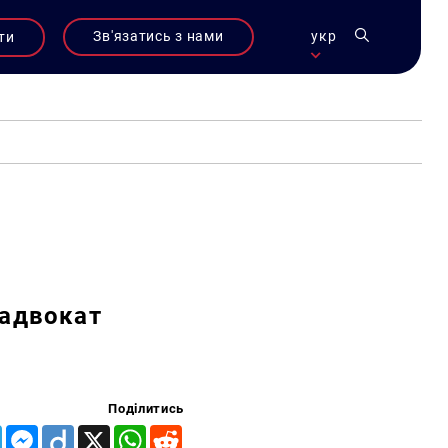
Зв'язатись з нами
укр
ти
 адвокат
Поділитись
Telegram
Messenger
Diigo
X
WhatsApp
Reddit