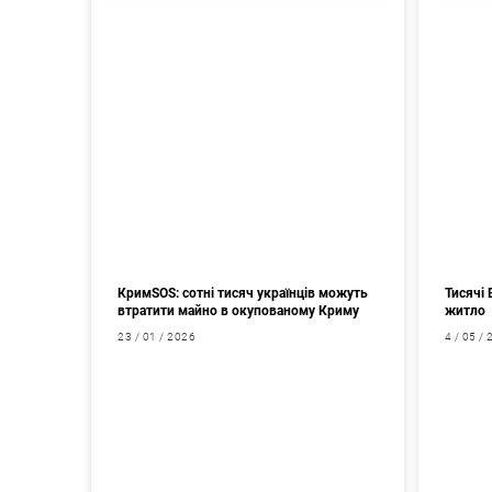
КримSOS: сотні тисяч українців можуть
Тисячі 
втратити майно в окупованому Криму
житло
23 / 01 / 2026
4 / 05 /