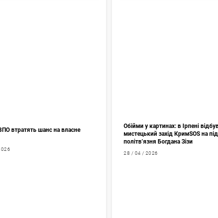
Обійми у картинах: в Ірпені відбу
ВПО втратять шанс на власне
мистецький захід КримSOS на пі
політв’язня Богдана Зізи
 2026
28 / 04 / 2026