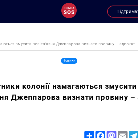
Підтрима
агаються змусити політв’язня Джеппарова визнати провину – адвокат
Новини
тники колонії намагаються змусити
зня Джеппарова визнати провину –
Share
Facebook
Mastodon
Email