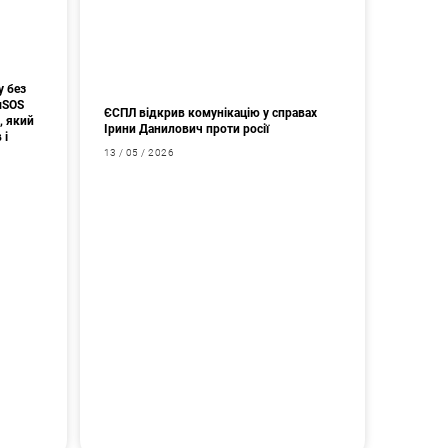
у без
мSOS
ЄСПЛ відкрив комунікацію у справах
, який
Ірини Данилович проти росії
 і
13 / 05 / 2026