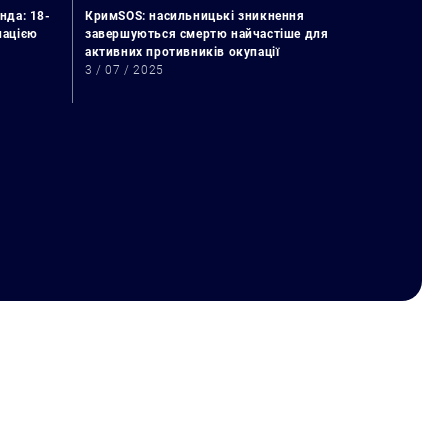
нда: 18-
КримSOS: насильницькі зникнення
упацією
завершуються смертю найчастіше для
активних противників окупації
3 / 07 / 2025