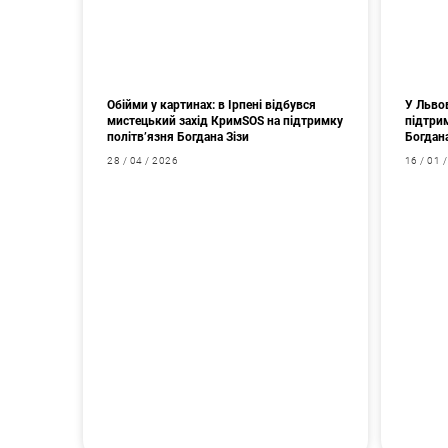
Обійми у картинах: в Ірпені відбувся
У Львов
мистецький захід КримSOS на підтримку
підтри
політв’язня Богдана Зізи
Богдан
28 / 04 / 2026
16 / 01 