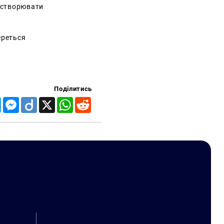
о створювати
ереться
Поділитись
Telegram
Messenger
Diigo
X
WhatsApp
Reddit