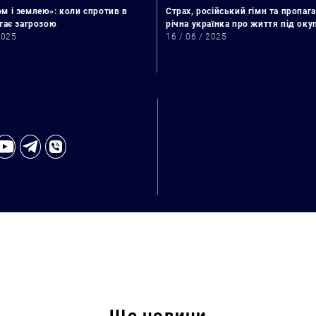
м і землею»: коли спротив в
Страх, російський гімн та пропага
стає загрозою
річна українка про життя під ок
2025
16 / 06 / 2025