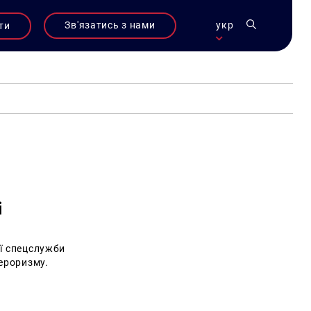
Зв'язатись з нами
укр
ти
і
ї спецслужби
тероризму.