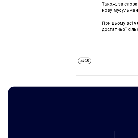
Також, за слов
нову мусульманс
При цьому всі ч
достатньої кіль
#ФСБ