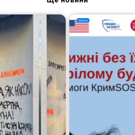
Ще
новини
Новини
Пошук за запитом: