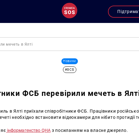
Підтрима
ли мечеть в Ялті
Новини
#ФСБ
тники ФСБ перевірили мечеть в Ялт
иль в Ялті приїхали співробітники ФСБ.
Працівники російсько
ечеті необхідно встановити відеокамери для нібито протидії 
ляє
інформагенство QHA
з посиланням на власне джерело.