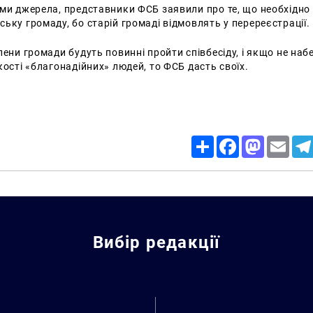
ами джерела, представники ФСБ заявили про те, що необхідн
ьку громаду, бо старій громаді відмовлять у перереєстрації.
лени громади будуть повинні пройти співбесіду, і якщо не наб
кості «благонадійних» людей, то ФСБ дасть своїх.
Share
Facebook
Mastodon
Email
Вибір редакції