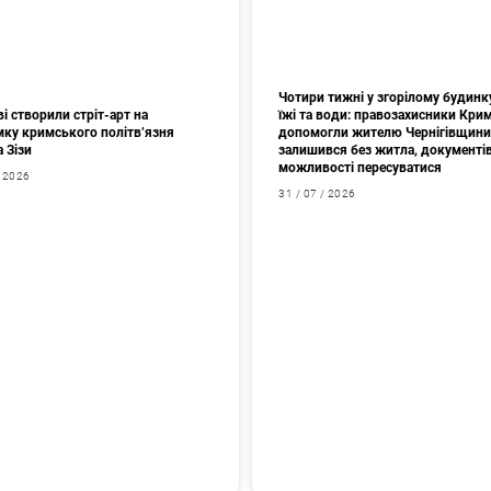
Чотири тижні у згорілому будинк
і створили стріт-арт на
їжі та води: правозахисники Кри
мку кримського політв’язня
допомогли жителю Чернігівщини
а Зізи
залишився без житла, документів
можливості пересуватися
/ 2026
31 / 07 / 2026