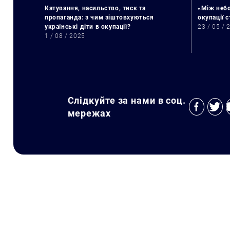
Катування, насильство, тиск та
«Між небо
пропаганда: з чим зіштовхуються
окупації 
українські діти в окупації?
23 / 05 / 
1 / 08 / 2025
Слідкуйте за нами в соц.
мережах