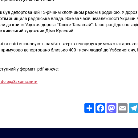
ш був депортований 13-річним хлопчиком
разом з родиною. У дорозі 
отім знищила радянська влада. Вже за часів незалежності України в
шли до книги “Адская дорога “Ташке-Таваксай”. Ілюстрації до спогад
в київський художник Діма Красний.
їні та світі вшановують пам’ять жертв геноциду кримськотатарськог
о примусово депортовано близько 400 тисяч людей до Узбекистану, 
тупний у форматі pdf нижче:
_doroga
Завантажити
Share
Facebook
Mastodon
Email