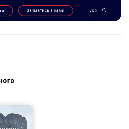
Зв'язатись з нами
укр
ти
ного