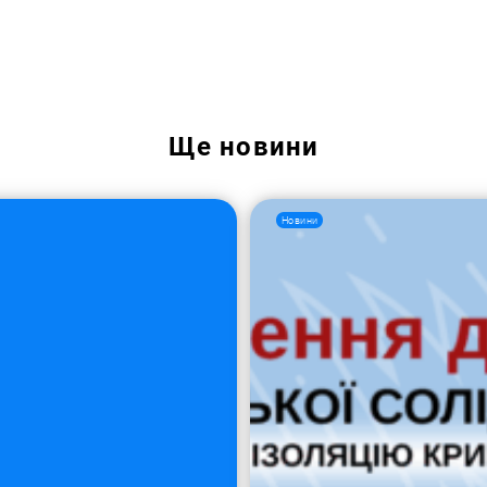
Пошук за запитом:
Ще
новини
Новини