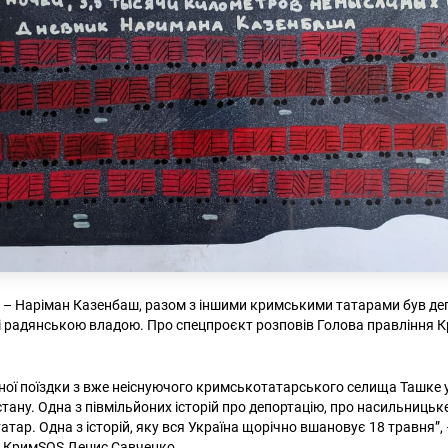
– Наріман Казенбаш, разом з іншими кримськими татарами був де
і радянською владою. Про спецпроєкт розповів Голова правління
енної поїздки з вже неіснуючого кримськотатарського селища Ташке
стану. Одна з півмільйоних історій про депортацію, про насильниць
тар. Одна з історій, яку вся Україна щорічно вшановує 18 травня”,
я КримSOS Денис Савченко.