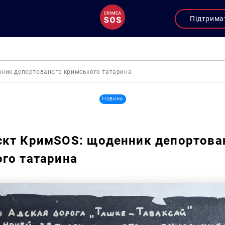
Підтрима
ник депортованого кримського татарина
Новини
єкт КримSOS: щоденник депортова
го татарина