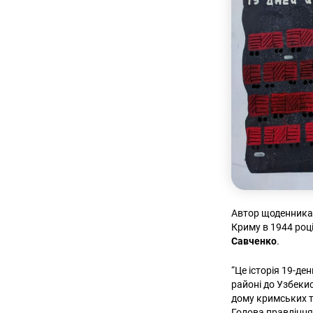
Автор щоденника 
Криму в 1944 роц
Савченко
.
“Це історія 19-д
районі до Узбеки
дому кримських та
Голова правлінн