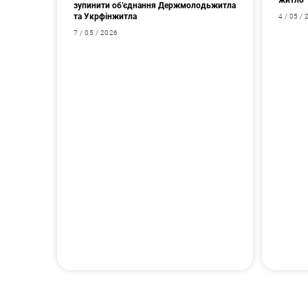
житло
зупинити об’єднання Держмолодьжитла
та Укрфінжитла
4 / 05 /
7 / 05 / 2026