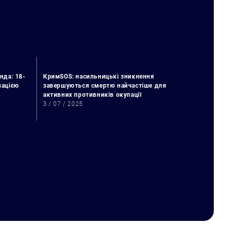
нда: 18-
КримSOS: насильницькі зникнення
упацією
завершуються смертю найчастіше для
активних противників окупації
3 / 07 / 2025