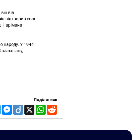
він вів
ін відтворив свої
ів Нарімана
о народу. У 1944
Казахстану,
Поділитись
Telegram
Messenger
Diigo
X
WhatsApp
Reddit