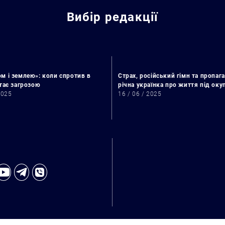
Вибір редакції
м і землею»: коли спротив в
Страх, російський гімн та пропага
стає загрозою
річна українка про життя під ок
2025
16 / 06 / 2025