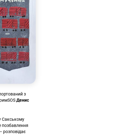
портований з
 КримSOS
Денис
 у Сакському
ке позбавлення
 – розповідає