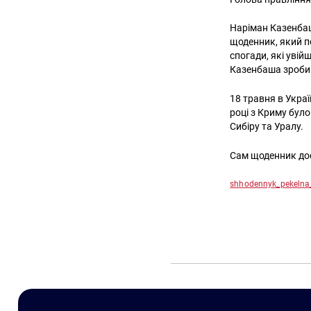
Наріман Казенба
щоденник, який п
спогади, які увій
Казенбаша зроби
18 травня в Укра
році з Криму бул
Сибіру та Уралу.
Сам щоденник дос
shhodennyk_pekelna