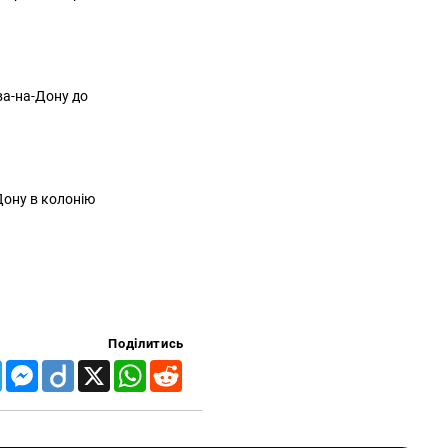
ва-на-Дону до
Дону в колонію
Поділитись
Telegram
Messenger
Diigo
X
WhatsApp
Reddit