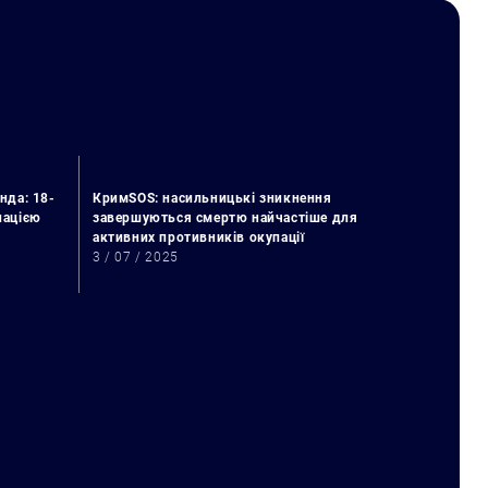
нда: 18-
КримSOS: насильницькі зникнення
упацією
завершуються смертю найчастіше для
активних противників окупації
3 / 07 / 2025