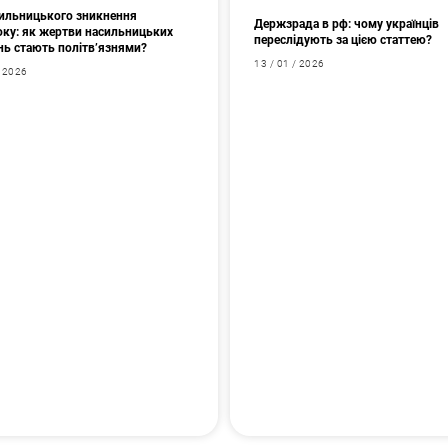
сильницького зникнення
Держзрада в рф: чому українців
оку: як жертви насильницьких
переслідують за цією статтею?
нь стають політв’язнями?
13 / 01 / 2026
/ 2026