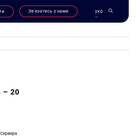
Зв'язатись з нами
укр
ти
 – 20
а Сервера