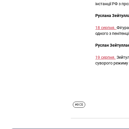
інстанції РФ з пр
Руслана Зейтулл
18 серпня.
Фігура
одного з пенітен
Руслан Зейтулла
19 серпня.
Зейтул
суворого режиму 
#ФСБ