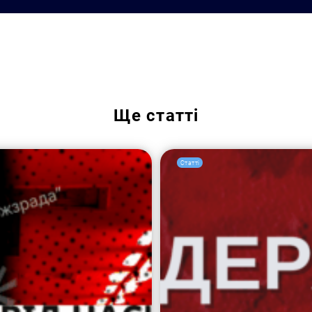
Пошук за запитом:
Ще
статті
Статті