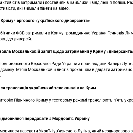
активістів затримали і доставили в найближчі відділення поліції. Р
тивісти, які знімали пікети на відео.
 Криму чергового «українського диверсанта»
обітники ФСБ затримали в Криму громадянина України Геннадія Ли
овці до диверсій.
авила Москальковій запит щодо затримання у Криму «диверсант
повноваженого Верховної Ради України з прав людини Валерії Лутк
дсмену Тетяні Москальковій лист з проханням відвідати затримано
.
ся трансляція український телеканалів на Крим
иторію Північного Криму у тестовому режимі транслюють п’ять укр
відмовилися передавати з Мордовії в Україну
мовилася передати Україні ув’язненого Лугіна, який неодноразово зв