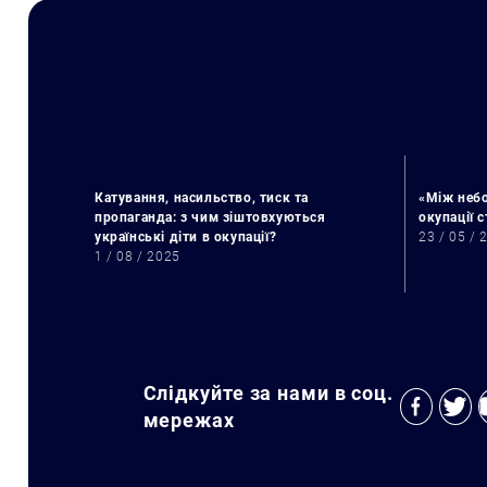
Катування, насильство, тиск та
«Між небо
пропаганда: з чим зіштовхуються
окупації 
українські діти в окупації?
23 / 05 / 
1 / 08 / 2025
Слідкуйте за нами в соц.
мережах