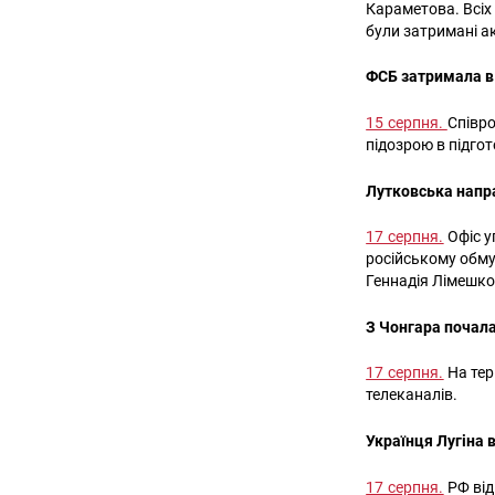
Караметова. Всіх 
були затримані ак
ФСБ затримала в
15 серпня.
Співр
підозрою в підгот
Лутковська напр
17 серпня.
Офіс у
російському обму
Геннадія Лімешко
З Чонгара почала
17 серпня.
На тер
телеканалів.
Українця Лугіна 
17 серпня.
РФ від