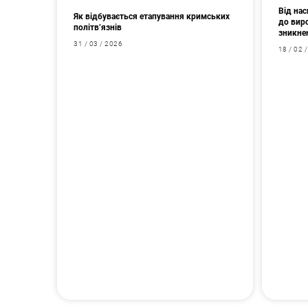
Від на
Як відбувається етапування кримських
до вир
політв’язнів
зникне
31 / 03 / 2026
18 / 02 