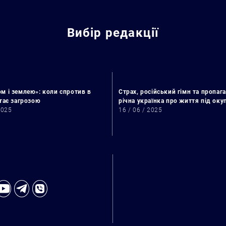
Вибір редакції
м і землею»: коли спротив в
Страх, російський гімн та пропага
стає загрозою
річна українка про життя під ок
2025
16 / 06 / 2025