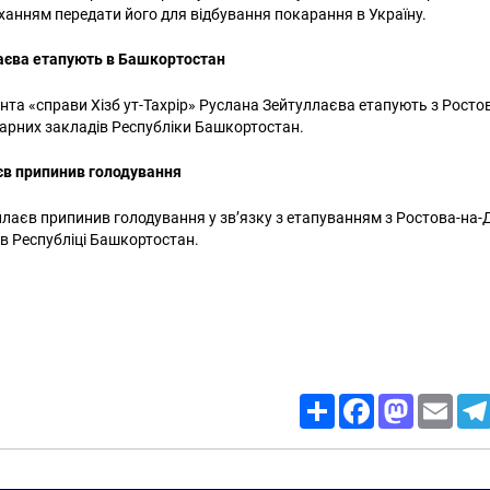
оханням передати його для відбування покарання в Україну.
аєва етапують в Башкортостан
нта «справи Хізб ут-Тахрір» Руслана Зейтуллаєва етапують з Росто
ціарних закладів Республіки Башкортостан.
єв припинив голодування
лаєв припинив голодування у зв’язку з етапуванням з Ростова-на-
в Республіці Башкортостан.
Share
Facebook
Mastodon
Email