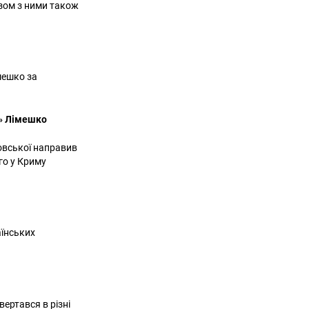
азом з ними також
мешко за
а» Лімешко
овської направив
го у Криму
аїнських
ертався в різні