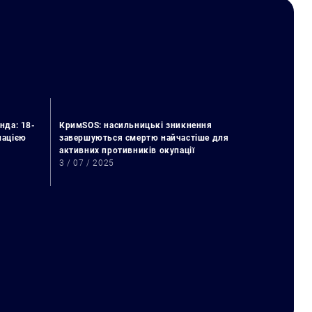
нда: 18-
КримSOS: насильницькі зникнення
упацією
завершуються смертю найчастіше для
активних противників окупації
3 / 07 / 2025