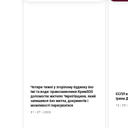
Чотири тижні у згорілому будинку без
їжі та води: правозахисники КримSOS
ЄСПЛ в
допомогли жителю Чернігівщини, який
Ірини 
залишився без житла, документів і
можливості пересуватися
13 / 05 
31 / 07 / 2026