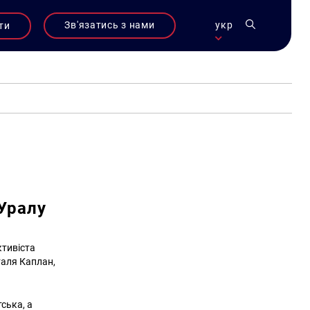
Зв'язатись з нами
укр
ти
 Уралу
ктивіста
таля Каплан,
тська, а