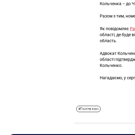
Кольченка – до Ч
Разом з тим, номе
Як повідомляє
Ра
області, де буде
область.
Адвокат Кольченк
області підтверд
Кольченко.
Нагадаємо, у сер
#Політв'язні