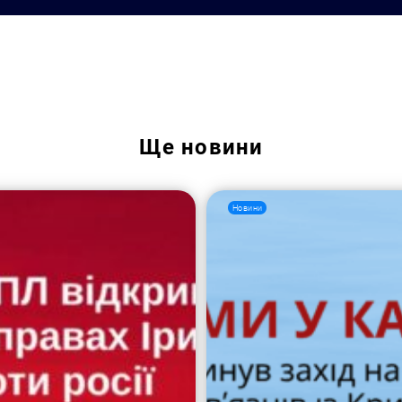
Ще
новини
Новини
Пошук за запитом: