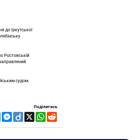
ня до Іркутської
елябінську
по Ростовській
ю направлений
йським судом.
Поділитись
Telegram
Messenger
Diigo
X
WhatsApp
Reddit