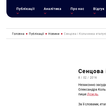
Публікації
Аналітика
Про нас
Відгук
Головна
Публікації
Новини
Сенцова і Кольченка етапую
Сенцова 
8 / 02 / 2016
Незаконно засудж
Олександра Кольч
пише
Дождь
.
За її словами, ет