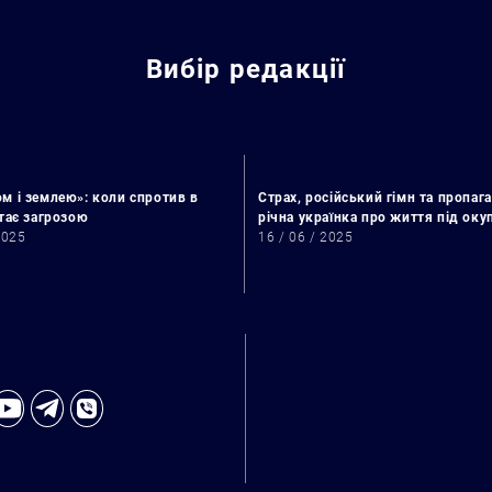
Вибір редакції
м і землею»: коли спротив в
Страх, російський гімн та пропага
стає загрозою
річна українка про життя під ок
2025
16 / 06 / 2025