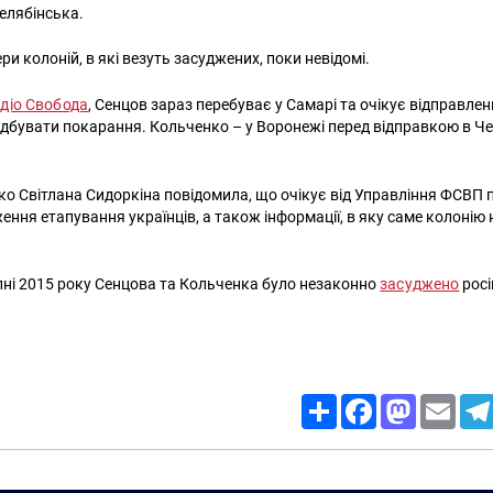
елябінська.
ри колоній, в які везуть засуджених, поки невідомі.
діо Свобода
, Сенцов зараз перебуває у Самарі та очікує відправлен
 відбувати покарання. Кольченко – у Воронежі перед відправкою в Ч
о Світлана Сидоркіна повідомила, що очікує від Управління ФСВП 
ження етапування українців, а також інформації, в яку саме колоні
пні 2015 року Сенцова та Кольченка було незаконно
засуджено
росі
Share
Facebook
Mastodon
Email