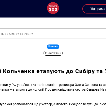
Підтрима
ть до Сибіру та Уралу
Новини
#Політв'язні
і Кольченка етапують до Сибіру та
ених у РФ українських політв’язнів – режисера Олега Сенцова та а
енка – етапують до колонії. Про це повідомила сестра Сенцова На
апування розпочалося ще у четвер, 4 лютого. Сенцова везуть до Ірку