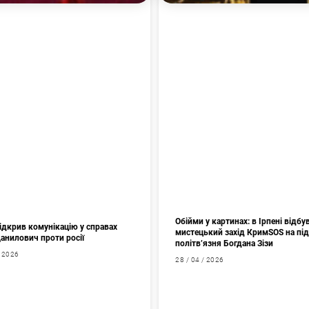
Обійми у картинах: в Ірпені відбу
ідкрив комунікацію у справах
мистецький захід КримSOS на пі
Данилович проти росії
політв’язня Богдана Зізи
/ 2026
28 / 04 / 2026