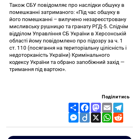
Також СБУ повідомляє про наслідки обшуку в
помешканні затриманого: «Під час обшуку в
його помешканні – вилучено незареєстровану
мисливську рушницю та гранату РГД-5. Слідчім
відділом Управління СБ України в Херсонській
області йому повідомлено про підозру за ч. 1
ст. 110 (посягання на територіальну цілісність і
недоторканість України) Кримінального
кодексу України та обрано запобіжний захід —
тримання під вартою».
Поділитись
Share
Facebook
Mastodon
Email
Telegr
Messenger
Diigo
X
WhatsApp
Reddit