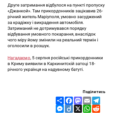
Друге затримання відбулося на пункті пропуску
«Джанкой». Там прикордонників зацікавив 26-
річний житель Маріуполя, умовно засуджений
за крадіжку і викрадення автомобіля.
Затриманий не дотримувався порядку
відбування умовного покарання, внаслідок
чого міру йому змінили на реальний термін і
оголосили в розшук.
Нагадаємо
, 5 серпня російські прикордонники
в Криму виявили в Каркинитскій затоці 18-
річного українця на надувному батуті.
Поділитись
Share
Facebook
Mastodon
Email
Telegr
Messenger
Diigo
X
WhatsApp
Reddit