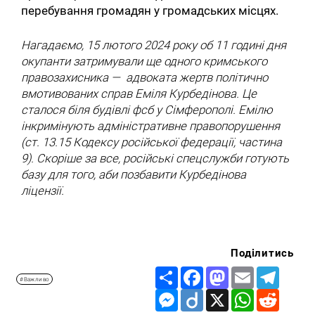
перебування громадян у громадських місцях.
Нагадаємо, 15 лютого 2024 року об 11 годині дня
окупанти затримували ще одного кримського
правозахисника — адвоката жертв політично
вмотивованих справ Еміля Курбедінова. Це
сталося біля будівлі фсб у Сімферополі. Емілю
інкримінують адміністративне правопорушення
(ст. 13.15 Кодексу російської федерації, частина
9). Скоріше за все, російські спецслужби готують
базу для того, аби позбавити Курбедінова
ліцензії.
Поділитись
Share
Facebook
Mastodon
Email
Telegr
#Важливо
Messenger
Diigo
X
WhatsApp
Reddit