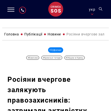
укр
Головна
Публікації
Новини
Росіяни вчергове заляку
Новини
#Важливо
#Кримські татари
#Обшуки в Криму
Росіяни вчергове
залякують
правозахисників:
затримали активістку