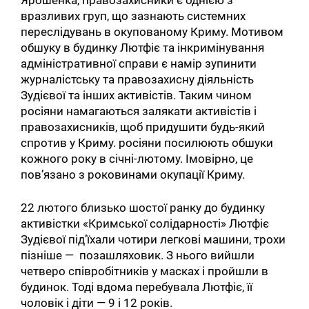
Ярошенка, правозахисники є однією з
вразливих груп, що зазнають системних
переслідувань в окупованому Криму. Мотивом
обшуку в будинку Лютфіє та інкримінування
адміністративної справи є намір зупинити
журналістську та правозахисну діяльність
Зудієвої та інших активістів. Таким чином
росіяни намагаються залякати активістів і
правозахисників, щоб придушити будь-який
спротив у Криму. росіяни посилюють обшуки
кожного року в січні-лютому. Імовірно, це
пов’язано з роковинами окупації Криму.
22 лютого близько шостої ранку до будинку
активістки «Кримської солідарності» Лютфіє
Зудієвої під’їхали чотири легкові машини, трохи
пізніше — позашляховик. З нього вийшли
четверо співробітників у масках і пройшли в
будинок. Тоді вдома перебувала Лютфіє, її
чоловік і діти — 9 і 12 років.