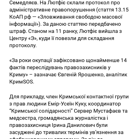
Семедляєв. На Лютфіє склали протокол про
адміністративне правопорушення (стаття 13.15
КоАП рф — «Зловживання свободою масової
інформації»). За даною статтею передбачено
штраф. Станом на 11 ранку, Лютфіє вийшла з
Центру «Э», куди її повезли для складання
протоколу.
«За роки окупації зафіксовано щонайменше 14
фактів переслідувань правозахисників у
Криму» – зазначає Євгеній Ярошенко, аналітик
КримSOS.
Для прикладу, член Кримської контактної групи
з прав людини Емір-Усеїн Куку, координатор
“Кримської солідарності” Сервер Мустафаєв та
медсестра, громадянська журналістка і
правозахисниця Ірина Данилович були
засуджені до тривалих термінів ув’язнення за