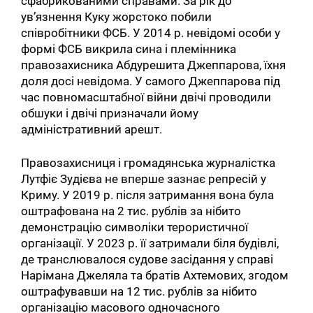
сфабрикованими справами. За рік до
ув’язнення Куку жорстоко побили
співробітники ФСБ. У 2014 р. невідомі особи у
формі ФСБ викрила сина і племінника
правозахисника Абдурешита Джеппарова, їхня
доля досі невідома. У самого Джеппарова під
час повномасштабної війни двічі проводили
обшуки і двічі призначали йому
адміністративний арешт.
Правозахисниця і громадянська журналістка
Лутфіє Зудієва не вперше зазнає репресій у
Криму. У 2019 р. після затримання вона була
оштрафована на 2 тис. рублів за нібито
демонстрацію символіки терористичної
організації. У 2023 р. її затримали біля будівлі,
де транслювалося судове засідання у справі
Нарімана Джеляла та братів Ахтемових, згодом
оштрафувавши на 12 тис. рублів за нібито
організацію масового одночасного