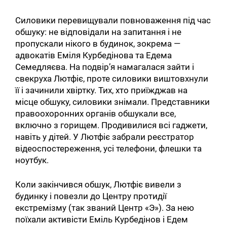
Силовики перевищували повноваження під час
обшуку: не відповідали на запитання і не
пропускали нікого в будинок, зокрема —
адвокатів Еміля Курбедінова та Едема
Семедляєва. На подвір’я намагалася зайти і
свекруха Лютфіє, проте силовики виштовхнули
її і зачинили хвіртку. Тих, хто приїжджав на
місце обшуку, силовики знімали. Представники
правоохоронних органів обшукали все,
включно з горищем. Продивилися всі гаджети,
навіть у дітей. У Лютфіє забрали реєстратор
відеоспостереження, усі телефони, флешки та
ноутбук.
Коли закінчився обшук, Лютфіє вивели з
будинку і повезли до Центру протидії
екстремізму (так званий Центр «Э»). За нею
поїхали активісти Еміль Курбедінов і Едем