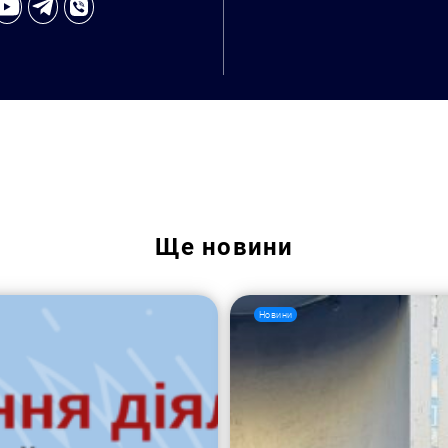
Ще
новини
Пошук за запитом:
Новини