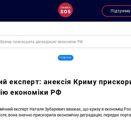
Підтрима
я Криму прискорила деградацію економіки РФ
Новини
ий експерт: анексія Криму прискор
ію економіки РФ
мічний експерт Наталя Зубаревич вважає, що кризу в економіці Рос
роте, вона значно прискорила економічну деградацію, передає порт