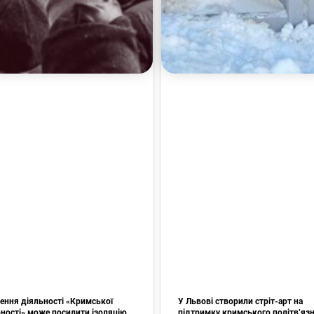
ення діяльності «Кримської
У Львові створили стріт-арт на
рності» може посилити ізоляцію
підтримку кримського політв’яз