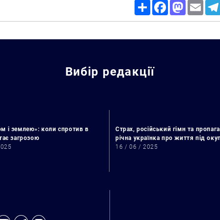
Share
Facebook
Mastodon
Email
Вибір редакції
м і землею»: коли спротив в
Страх, російський гімн та пропага
стає загрозою
річна українка про життя під ок
2025
16 / 06 / 2025