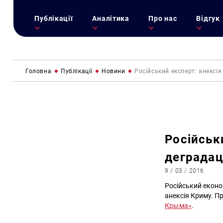
Публікації
Аналітика
Про нас
Відгук
Головна
Публікації
Новини
Російський експерт: анексі
Російськ
деградац
9 / 03 / 2016
Російський еконо
анексія Криму. П
Крыма»
.