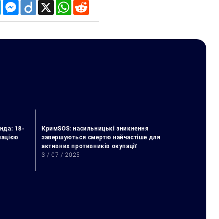
Telegram
Messenger
Diigo
X
WhatsApp
Reddit
нда: 18-
КримSOS: насильницькі зникнення
упацією
завершуються смертю найчастіше для
активних противників окупації
3 / 07 / 2025