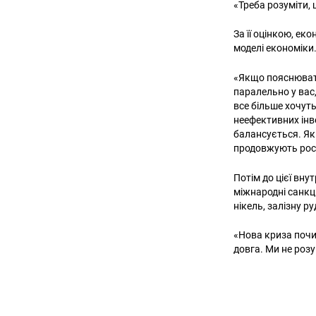
«Треба розуміти,
За її оцінкою, ек
моделі економіки
«Якщо пояснювати 
паралельно у вас,
все більше хочуть
неефективних інве
балансується. Як 
продовжують рости
Потім до цієї вну
міжнародні санкці
нікель, залізну ру
«Нова криза почи
довга. Ми не розу