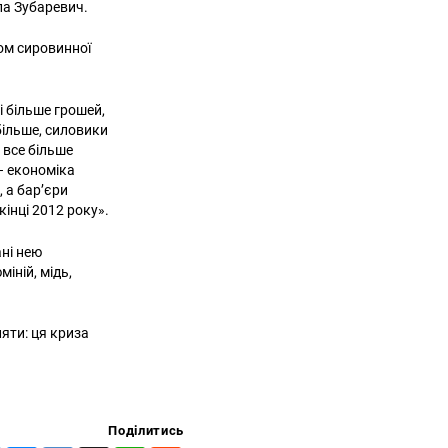
ла Зубаревич.
дом сировинної
і більше грошей,
 більше, силовики
 все більше
 – економіка
, а бар’єри
кінці 2012 року».
ані нею
міній, мідь,
яти: ця криза
Поділитись