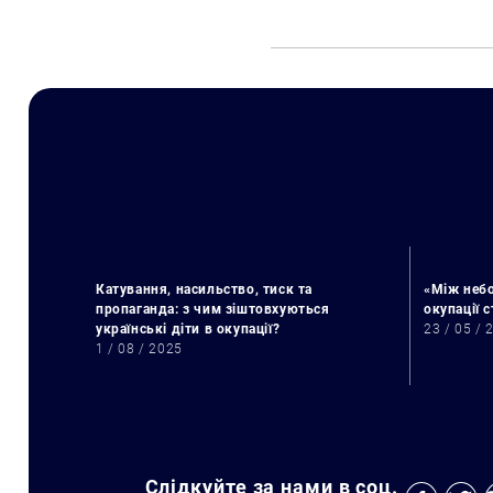
Катування, насильство, тиск та
«Між небо
пропаганда: з чим зіштовхуються
окупації 
українські діти в окупації?
23 / 05 / 
1 / 08 / 2025
Слідкуйте за нами в соц.