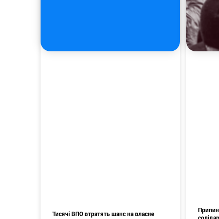
Припин
Тисячі ВПО втратять шанс на власне
соліда