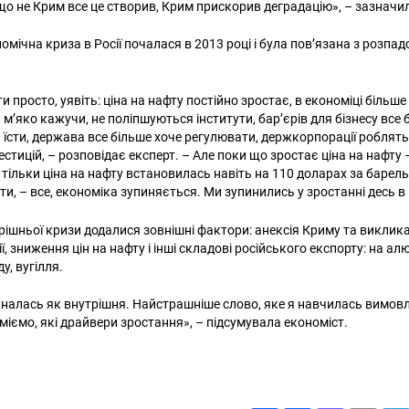
 що не Крим все це створив, Крим прискорив деградацію», – зазначи
ономічна криза в Росії почалася в 2013 році і була пов’язана з розпа
.
просто, уявіть: ціна на нафту постійно зростає, в економіці більше 
 м’яко кажучи, не поліпшуються інститути, бар’єрів для бізнесу все
 їсти, держава все більше хоче регулювати, держкорпорації роблять
стицій, – розповідає експерт. – Але поки що зростає ціна на нафту
тільки ціна на нафту встановилась навіть на 110 доларах за барель
, – все, економіка зупиняється. Ми зупинились у зростанні десь в 
трішньої кризи додалися зовнішні фактори: анексія Криму та виклик
ї, зниження цін на нафту і інші складові російського експорту: на алю
ду, вугілля.
налась як внутрішня. Найстрашніше слово, яке я навчилась вимовл
міємо, які драйвери зростання», – підсумувала економіст.