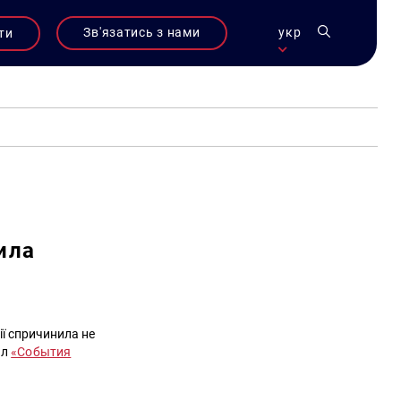
Зв'язатись з нами
укр
ти
ила
ії спричинила не
ал
«События