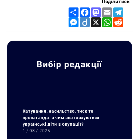
Поділитись
Share
Facebook
Mastodon
Email
Telegr
Messenger
Diigo
X
WhatsApp
Reddit
Вибір редакції
Катування, насильство, тиск та
пропаганда: з чим зіштовхуються
українські діти в окупації?
1 / 08 / 2025