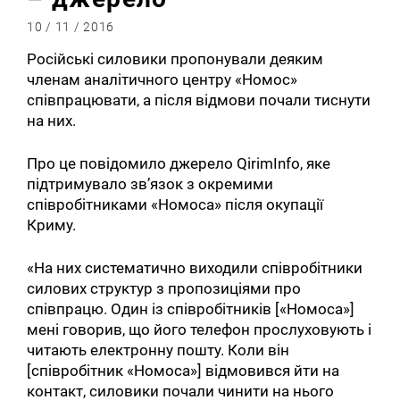
10 / 11 / 2016
Російські силовики пропонували деяким
членам аналітичного центру «Номос»
співпрацювати, а після відмови почали тиснути
на них.
Про це повідомило джерело QirimInfo, яке
підтримувало зв’язок з окремими
співробітниками «Номоса» після окупації
Криму.
«На них систематично виходили співробітники
силових структур з пропозиціями про
співпрацю. Один із співробітників [«Номоса»]
мені говорив, що його телефон прослуховують і
читають електронну пошту. Коли він
[співробітник «Номоса»] відмовився йти на
контакт, силовики почали чинити на нього