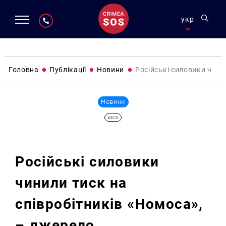
укр
Головна
Публікації
Новини
Російські силовики чини
Новини
#ФСБ
Російські силовики
чинили тиск на
співробітників «Номоса»,
– джерело