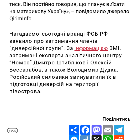
тиск. Він постійно говорив, що планує виїхати
на материкову Україну», – повідомило джерело
QirimInfo.
Нагадаємо
, сьогодні вранці ФСБ РФ
заявило про затримання членів
“диверсійної групи”. За
інформацією
ЗМІ,
затримані експерти аналітичного центру
“Номос” Дмитро Штибліков і Олексій
Бессарабов, а також Володимир Дудка.
Російський силовики звинуватили їх в
підготовці диверсій на території
півострова.
Поділитись
Share
Facebook
Mastodon
Email
Telegr
#ФСБ
Messenger
Diigo
X
WhatsApp
Reddit