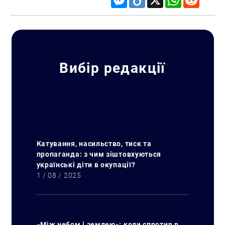
Вибір редакції
Катування, насильство, тиск та
пропаганда: з чим зіштовхуються
українські діти в окупації?
1 / 08 / 2025
«Між небом і землею»: коли спротив в