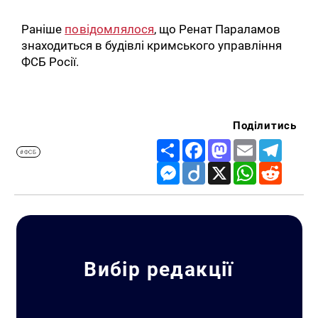
Раніше
повідомлялося
, що Ренат Параламов
знаходиться в будівлі кримського управління
ФСБ Росії.
Поділитись
Share
Facebook
Mastodon
Email
Telegr
#ФСБ
Messenger
Diigo
X
WhatsApp
Reddit
Вибір редакції