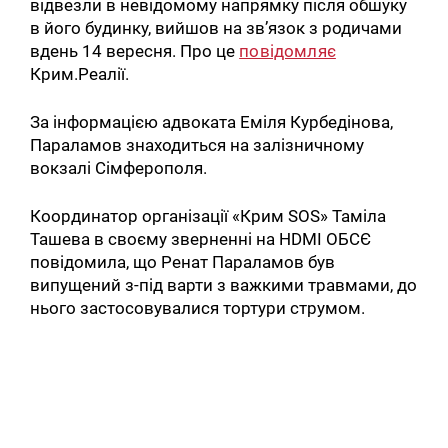
відвезли в невідомому напрямку після обшуку
в його будинку, вийшов на зв’язок з родичами
вдень 14 вересня. Про це
повідомляє
Крим.Реалії.
За інформацією адвоката Еміля Курбедінова,
Параламов знаходиться на залізничному
вокзалі Сімферополя.
Координатор організації «Крим SOS» Таміла
Ташева в своєму зверненні на HDMI ОБСЄ
повідомила, що Ренат Параламов був
випущений з-під варти з важкими травмами, до
нього застосовувалися тортури струмом.