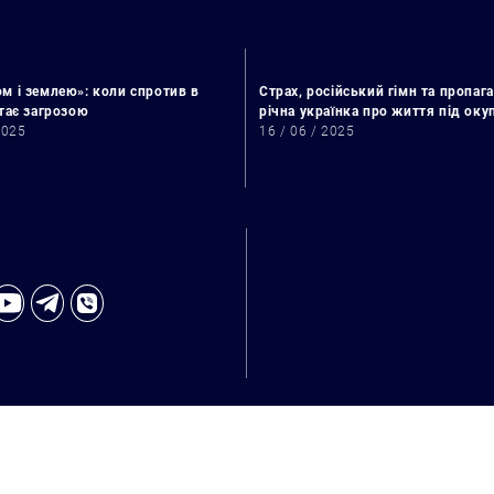
м і землею»: коли спротив в
Страх, російський гімн та пропага
стає загрозою
річна українка про життя під ок
2025
16 / 06 / 2025