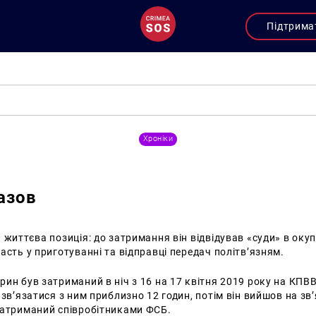
Підтрима
Хроніки
азов
 життєва позиція: до затримання він відвідував «суди» в оку
асть у приготуванні та відправці передач політв’язням.
ин був затриманий в ніч з 16 на 17 квітня 2019 року на КПВ
 зв’язатися з ним приблизно 12 годин, потім він вийшов на зв’
затриманий співробітниками ФСБ.