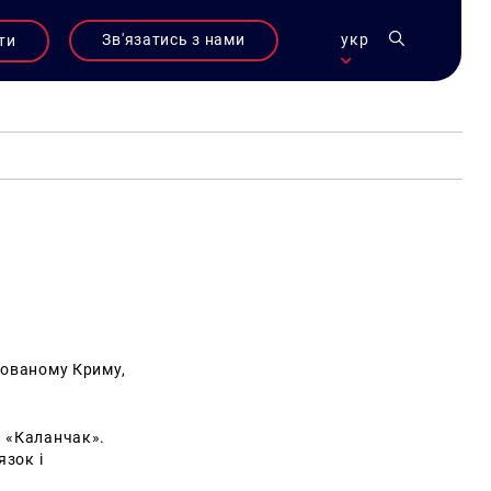
Зв'язатись з нами
укр
ти
пованому Криму,
В «Каланчак».
язок і