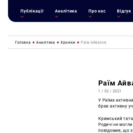
Публікації
Аналітика
Про нас
Відгук
Головна
Аналітика
Хроніки
Раїм Айвазов
Раїм Айв
1 / 02 / 2021
У Раїма активна
брав активну уч
Кримський татар
Родичі не могли
повідомив, що 