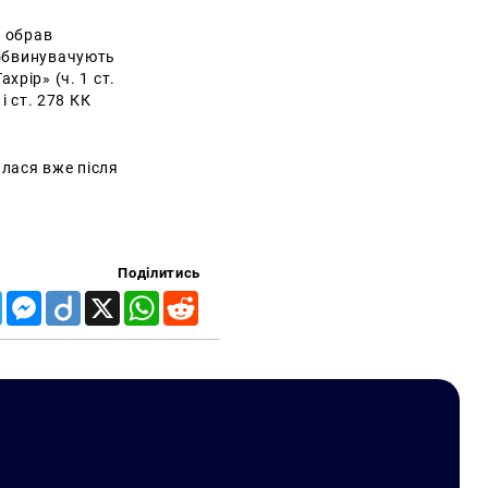
я обрав
 обвинувачують
ахрір» (ч. 1 ст.
і ст. 278 КК
лася вже після
Поділитись
Telegram
Messenger
Diigo
X
WhatsApp
Reddit