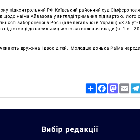
 року підконтрольний РФ Київський районний суд Сімферопол
ід щодо Раїма Айвазова у вигляді тримання під вартою. Його
яльності забороненої в Росії (але легальної в Україні) «Хізб ут-Т
в підготовці до насильницького захоплення влади (ч. 1 ст. 30 
 чекають дружина і двоє дітей. Молодша донька Раїма народи
Share
Facebook
Mastodon
Email
Вибір редакції