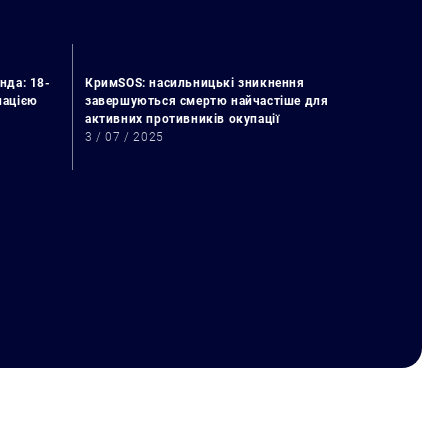
нда: 18-
КримSOS: насильницькі зникнення
упацією
завершуються смертю найчастіше для
активних противників окупації
3 / 07 / 2025