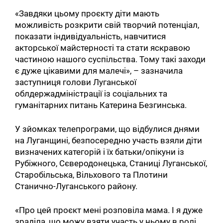
«Завдяки цьому проєкту діти мають
можливість розкрити свій творчий потенціал,
показати індивідуальність, навчитися
акторської майстерності та стати яскравою
частиною нашого суспільства. Тому такі заходи
є дуже цікавими для малечі», – зазначила
заступниця голови Луганської
облдержадміністрації із соціальних та
гуманітарних питань Катерина Безгинська.
У зйомках телепрограми, що відбулися днями
на Луганщині, безпосередню участь взяли діти
визначених категорій і їх батьки/опікуни із
Рубіжного, Сєверодонецька, Станиці Луганської,
Старобільська, Вільхового та Плотини
Станично-Луганського району.
«Про цей проєкт мені розповіла мама. І я дуже
зраділа, що можу взяти участь у ньому в ролі