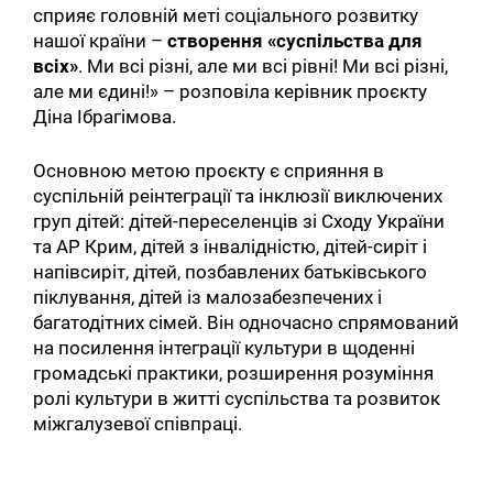
сприяє головній меті соціального розвитку
нашої країни –
створення «суспільства для
всіх»
. Ми всі різні, але ми всі рівні! Ми всі різні,
але ми єдині!» – розповіла керівник проєкту
Діна Ібрагімова.
Основною метою проєкту є сприяння в
суспільній реінтеграції та інклюзії виключених
груп дітей: дітей-переселенців зі Сходу України
та АР Крим, дітей з інвалідністю, дітей-сиріт і
напівсиріт, дітей, позбавлених батьківського
піклування, дітей із малозабезпечених і
багатодітних сімей. Він одночасно спрямований
на посилення інтеграції культури в щоденні
громадські практики, розширення розуміння
ролі культури в житті суспільства та розвиток
міжгалузевої співпраці.