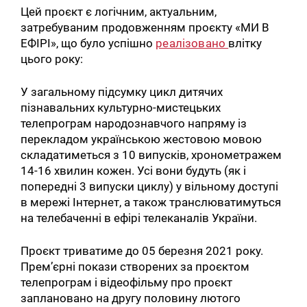
Цей проєкт є логічним, актуальним,
затребуваним продовженням проєкту «МИ В
ЕФІРІ», що було успішно
реалізовано
влітку
цього року:
У загальному підсумку цикл дитячих
пізнавальних культурно-мистецьких
телепрограм народознавчого напряму із
перекладом українською жестовою мовою
складатиметься з 10 випусків, хронометражем
14-16 хвилин кожен. Усі вони будуть (як і
попередні 3 випуски циклу) у вільному доступі
в мережі Інтернет, а також транслюватимуться
на телебаченні в ефірі телеканалів України.
Проєкт триватиме до 05 березня 2021 року.
Прем’єрні покази створених за проєктом
телепрограм і відеофільму про проєкт
заплановано на другу половину лютого