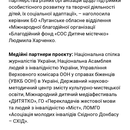
партнерства різних організацій щодо підтримки
особистісного розвитку та творчої діяльності
дітей, їх соціальної адаптації», – наголосила
керівник БО «Луганське обласне відділення
«Міжнародної благодійної організації
«Благодійний фонд «СОС Дитяче містечко»
Людмила Харченко.
Медійні партнери проєкту:
Національна спілка
журналістів України, Національна Асамблея
людей з інвалідністю України, Управління
Верховного комісара ООН у справах біженців
(УВКБ ООН) в Україні, Державний науково-
методичний центр змісту культурно-мистецької
освіти, Міжнародний дитячий медіафестиваль
«ДИТЯТКО», ГО «Перекладачів жестової мови
та людей з інвалідністю «Міст», ЛОМГО
«Асоціація молодих інвалідів Східного Донбасу
– СХІД».