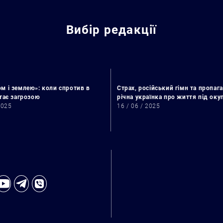
Вибір редакції
м і землею»: коли спротив в
Страх, російський гімн та пропага
стає загрозою
річна українка про життя під ок
2025
16 / 06 / 2025