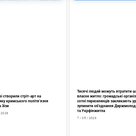
Тисячі людей можуть втратити ш
і створили стріт-арт на
власне житло: громадські організа
мку кримського політв’язня
сотні переселенців закликають у
а Зізи
зупинити об’єднання Держмоло
та Укрфінжитла
/ 2026
7 / 05 / 2026