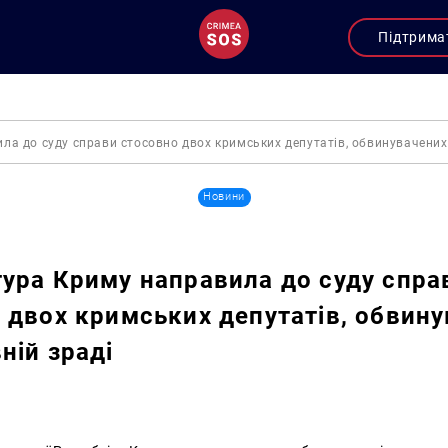
Підтрима
а до суду справи стосовно двох кримських депутатів, обвинувачених
Новини
ура Криму направила до суду спра
 двох кримських депутатів, обвин
ній зраді