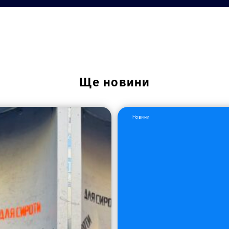
Ще
новини
Новини
Пошук за запитом: