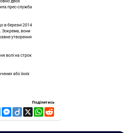
совно двох
мила прес-служба
о в березні 2014
. Зокрема, вони
ржавне утворення
ня волі на строк
чених або їхніх
Поділитись
Telegram
Messenger
Diigo
X
WhatsApp
Reddit