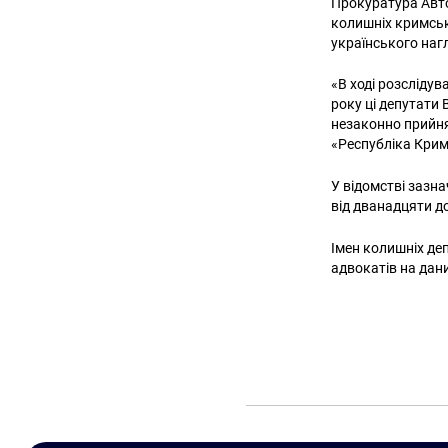
Прокуратура Авто
колишніх кримськ
українського наг
«В ході розсліду
року ці депутати
незаконно прийня
«Республіка Крим»
У відомстві зазн
від дванадцяти до
Імен колишніх де
адвокатів на дан