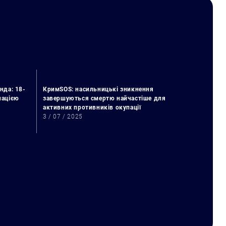
нда: 18-
КримSOS: насильницькі зникнення
упацією
завершуються смертю найчастіше для
активних противників окупації
3 / 07 / 2025