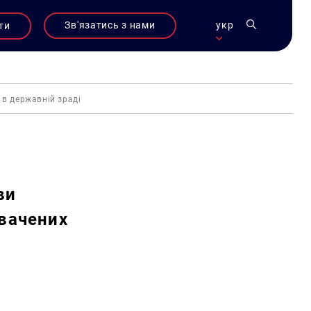
Зв'язатись з нами
укр
ти
 в державній зраді
ви
увачених