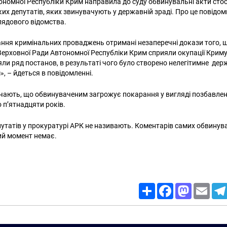
номної Республіки Крим направила до суду обвинувальні акти сто
их депутатів, яких звинувачують у державній зраді. Про це повідо
лядового відомства.
вання кримінальних проваджень отримані незаперечні докази того, щ
 Верховної Ради Автономної Республіки Крим сприяли окупації Криму
ли ряд постанов, в результаті чого було створено нелегітимне де
, – йдеться в повідомленні.
ачають, що обвинуваченим загрожує покарання у вигляді позбавлен
 п’ятнадцяти років.
путатів у прокуратурі АРК не називають. Коментарів самих обвинува
ий момент немає.
Share
Facebook
Mastodon
Email