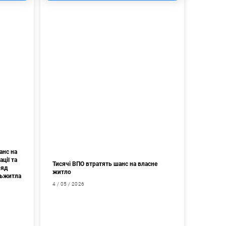
анс на
ції та
Тисячі ВПО втратять шанс на власне
ряд
житло
дьжитла
4 / 05 / 2026