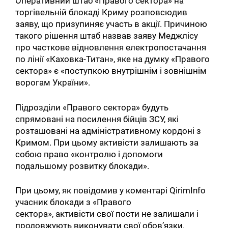
Оперативний штаб «Правого сектора» на
торгівельній блокаді Криму розповсюдив
заяву, що призупиняє участь в акції. Причиною
такого рішення штаб назвав заяву Меджлісу
про часткове відновлення електропостачання
по лінії «Каховка-Титан», яке на думку «Правого
сектора» є «поступкою внутрішнім і зовнішнім
ворогам України».
Підрозділи «Правого сектора» будуть
спрямовані на посилення бійців ЗСУ, які
розташовані на адміністративному кордоні з
Кримом. При цьому активісти залишають за
собою право «контролю і допомоги
подальшому розвитку блокади».
При цьому, як повідомив у коментарі QirimInfo
учасник блокади з «Правого
сектора», активісти свої пости не залишали і
продовжують виконувати свої обов’язки.