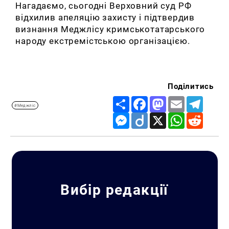
Нагадаємо, сьогодні Верховний суд РФ
відхилив апеляцію захисту і підтвердив
визнання Меджлісу кримськотатарського
народу екстремістською організацією.
Поділитись
Share
Facebook
Mastodon
Email
Telegr
#Меджліс
Messenger
Diigo
X
WhatsApp
Reddit
Вибір редакції