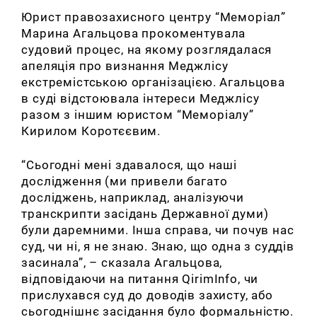
Юрист правозахисного центру “Меморіал”
Марина Агальцова прокоментувала
судовий процес, на якому розглядалася
апеляція про визнання Меджлісу
екстремістською організацією.
Агальцова
в суді відстоювала інтереси Меджлісу
разом з іншим юристом “Меморіалу”
Кирилом Коротєєвим.
“Сьогодні мені здавалося, що наші
дослідження (ми привели багато
досліджень, наприклад, аналізуючи
транскрипти засідань Державної думи)
були даремними. Інша справа, чи почув нас
суд, чи ні, я не знаю. Знаю, що одна з суддів
засинала”, – сказала
Агальцова,
відповідаючи на питання QirimInfo, чи
прислухався суд до доводів захисту, або
сьогоднішнє засідання було формальністю.