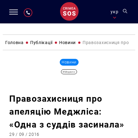
укр
Головна
Публікації
Новини
Правозахисниця про апе
Новини
#Меджліс
Правозахисниця про
апеляцію Меджліса:
«Одна з суддів засинала»
29 / 09 / 2016