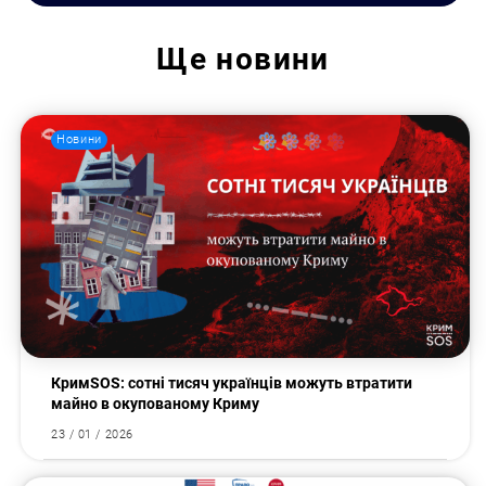
Ще
новини
Новини
КримSOS: сотні тисяч українців можуть втратити
Пошук за запитом:
майно в окупованому Криму
23 / 01 / 2026