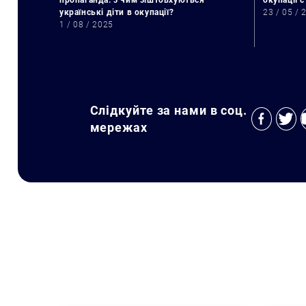
пропаганда: з чим зіштовхуються
окупації 
українські діти в окупації?
23 / 05 / 
1 / 08 / 2025
Слідкуйте за нами в соц.
мережах