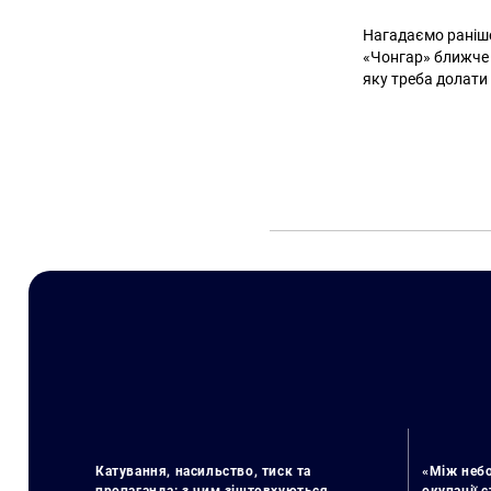
Нагадаємо раніше
«Чонгар» ближче 
яку треба долати
Катування, насильство, тиск та
«Між небо