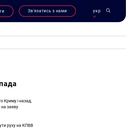
Зв'язатись з нами
укр
ти
опада
о Криму і назад,
 на заяву
рути руху на КПВВ