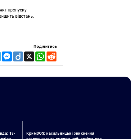
ункт пропуску
еншить відстань,
Поділитись
Telegram
Messenger
Diigo
X
WhatsApp
Reddit
нда: 18-
КримSOS: насильницькі зникнення