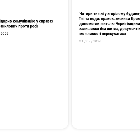
Чотири тижні у згорілому будинк
їжі та води: правозахисники Кри
ідкрив комунікацію у справах
допомогли жителю Чернігівщини
Данилович проти росії
залишився без житла, документів
можливості пересуватися
/ 2026
31 / 07 / 2026