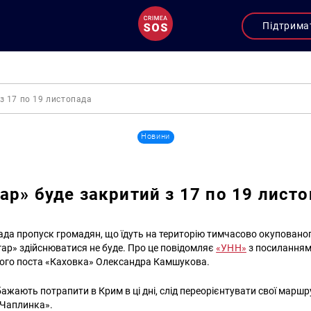
Підтрима
з 17 по 19 листопада
Новини
ар» буде закритий з 17 по 19 лист
пада пропуск громадян, що їдуть на територію тимчасово окупованог
ар» здійснюватися не буде. Про це повідомляє
«УНН»
з посиланням
ого поста «Каховка» Олександра Камшукова.
бажають потрапити в Крим в ці дні, слід переорієнтувати свої марш
«Чаплинка».