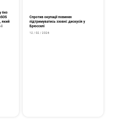
у без
мSOS
Спротив окупації повинен
, який
підтримуватись ззовні: дискусія у
 і
Брюсселі
12 / 02 / 2026