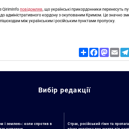
 QirimInfo
повідомляв
, що українські прикордонники перенесуть п
до адміністративного кордону з окупованим Кримом. Це значно зм
 пішоходам між українським і російським пунктами пропуску.
Share
Facebook
Mastodon
Email
Вибір редакції
м і землею»: коли спротив в
Страх, російський гімн та пропага