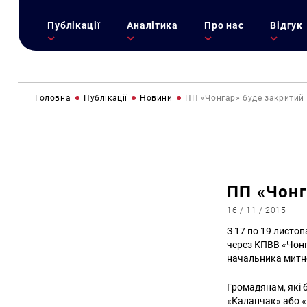
Публікації
Аналітика
Про нас
Відгук
Головна
Публікації
Новини
ПП «Чонгар» буде закритий 
ПП «Чонг
16 / 11 / 2015
З 17 по 19 листо
через КПВВ «Чонг
начальника митн
Громадянам, які 
«Каланчак» або 