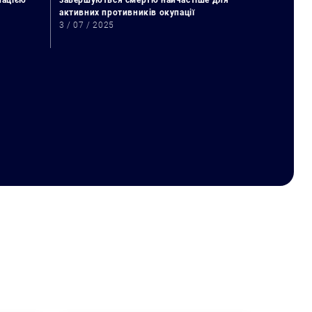
упацією
завершуються смертю найчастіше для
активних противників окупації
3 / 07 / 2025