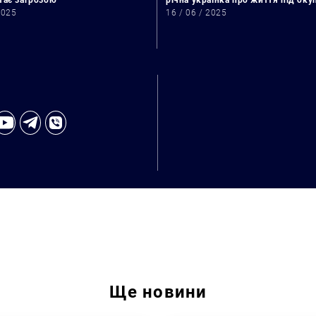
стає загрозою
річна українка про життя під ок
2025
16 / 06 / 2025
Ще
новини